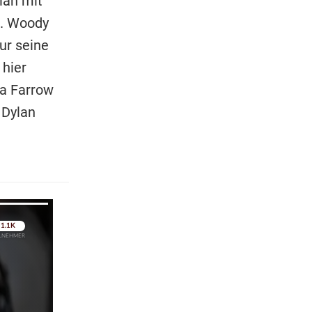
ian mit
t. Woody
nur seine
 hier
ia Farrow
 Dylan
pringen