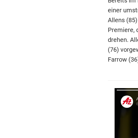
Bereits im 
einer umst
Allens (85)
Premiere, d
drehen. Al
(76) vorge
Farrow (36