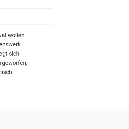
val wollen
benswerk
egt sich
orgeworfen,
hisch