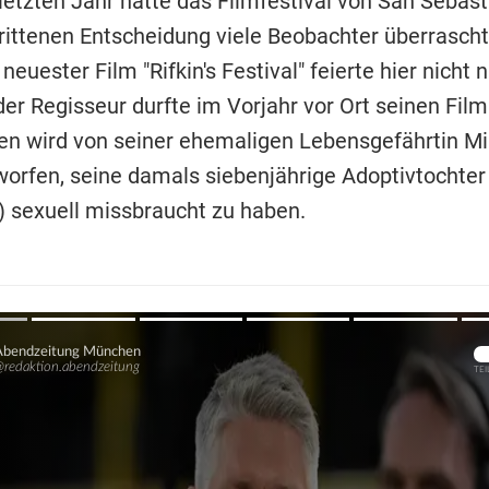
letzten Jahr hatte das Filmfestival von San Sebast
rittenen Entscheidung viele Beobachter überrasch
 neuester Film "Rifkin's Festival" feierte hier nicht 
er Regisseur durfte im Vorjahr vor Ort seinen Film
len wird von seiner ehemaligen Lebensgefährtin M
worfen, seine damals siebenjährige Adoptivtochter
) sexuell missbraucht zu haben.
Übers