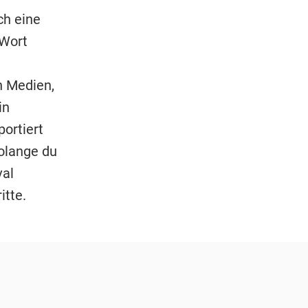
ch eine
 Wort
n Medien,
in
portiert
solange du
val
itte.