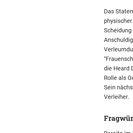
Das Statem
physischer
Scheidung 
Anschuldig
Verleumdun
"Frauensch
die Heard 
Rolle als G
Sein nächs
Verleiher.
Fragwür