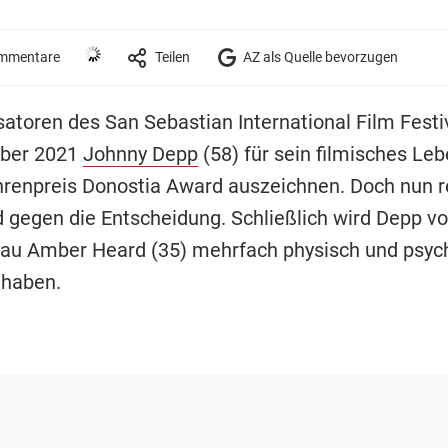
mmentare
Teilen
AZ als Quelle bevorzugen
satoren des San Sebastian International Film Festi
ber 2021
Johnny Depp
(58) für sein filmisches Le
renpreis Donostia Award auszeichnen. Doch nun r
 gegen die Entscheidung. Schließlich wird Depp v
rau Amber Heard (35) mehrfach physisch und psyc
 haben.