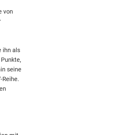
e von
r
e
 ihn als
 Punkte,
in seine
"-Reihe.
hen