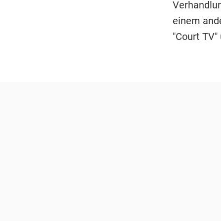
Verhandlun
einem ande
"Court TV"