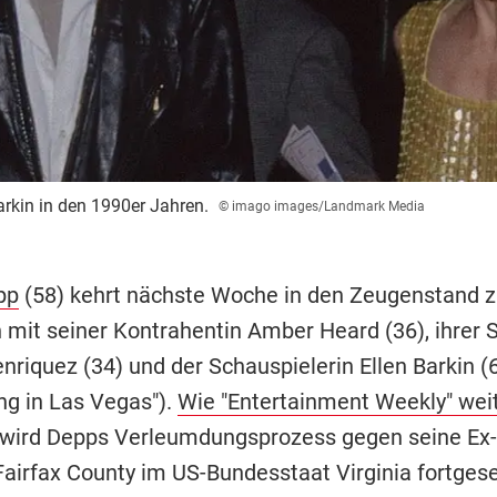
rkin in den 1990er Jahren.
© imago images/Landmark Media
pp
(58) kehrt nächste Woche in den Zeugenstand z
it seiner Kontrahentin Amber Heard (36), ihrer 
riquez (34) und der Schauspielerin Ellen Barkin (6
ng in Las Vegas").
Wie "Entertainment Weekly" wei
 wird Depps Verleumdungsprozess gegen seine Ex
Fairfax County im US-Bundesstaat Virginia fortgese