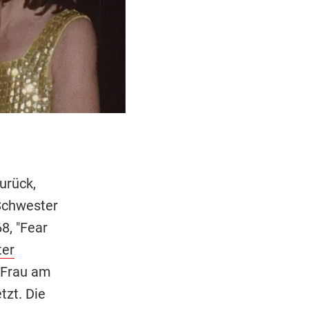
urück,
Schwester
8, "Fear
ter
-Frau am
tzt. Die