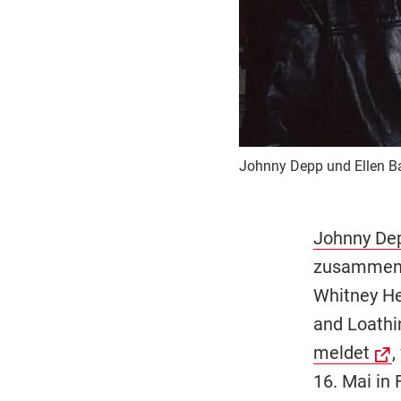
Johnny Depp und Ellen Ba
Johnny De
zusammen m
Whitney Hen
and Loathi
meldet
,
16. Mai in 