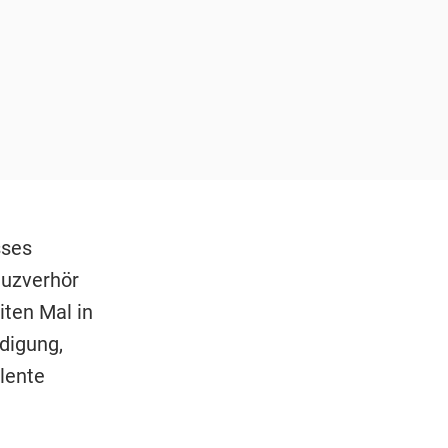
sses
euzverhör
ten Mal in
digung,
lente