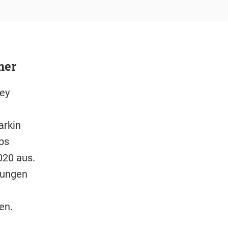
mer
ey
arkin
ps
020 aus.
rungen
en.