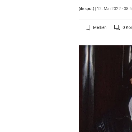
(ili/spot)
|
12. Mai 2022 - 08:
Merken
0
Ko