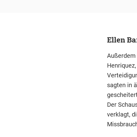
Ellen Ba
Außerdem w
Henriquez,
Verteidigu
sagten in 
gescheiter
Der Schaus
verklagt, d
Missbrauch