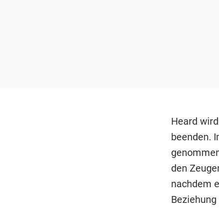
Heard wird
beenden. I
genommen w
den Zeugen
nachdem er
Beziehung 