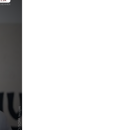
pringen
pringen