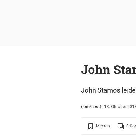
John Sta
John Stamos leide
(jom/spot)
|
13. Oktober 2018
Merken
0
Ko