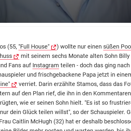
os (55,
"Full House"
) wollte nur einen
süßen Poo
huss
mit seinem sechs Monate alten Sohn Billy
und Fans auf
Instagram
teilen - doch das ging nach 
hauspieler und frischgebackene Papa jetzt in ein
ine"
verriet. Darin erzählte Stamos, dass das Fo
ltern auf den Plan rief, die ihn in den Kommentare
rügten, wie er seinen Sohn hielt. "Es ist so frustrier
nur dein Glück teilen willst", so der Schauspieler
 Frau Caitlin McHugh (32) hat er deshalb beschloss
keine Bilder mehr posten und warten werden, bis ih