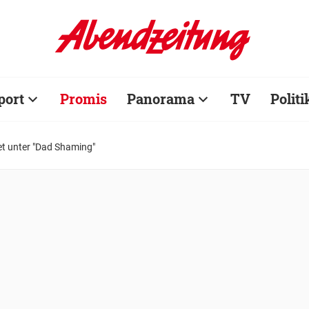
port
Promis
Panorama
TV
Politi
et unter "Dad Shaming"