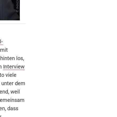
l-
 mit
hinten los,
em
Interview
to viele
n unter dem
end, weil
. Gemeinsam
en, dass
r