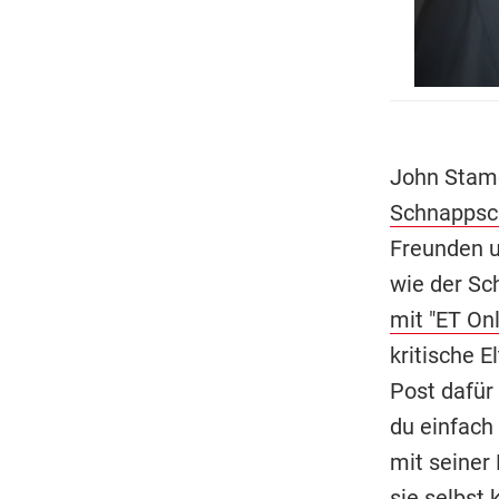
John Stam
Schnappsc
Freunden 
wie der Sc
mit "ET Onl
kritische E
Post dafür 
du einfach 
mit seiner
sie selbst 