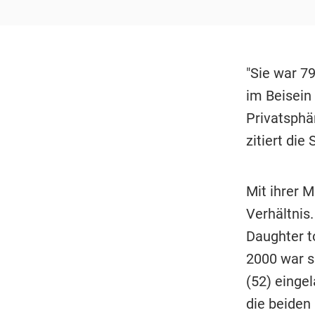
"Sie war 79
im Beisein 
Privatsphär
zitiert die
Mit ihrer M
Verhältnis
Daughter t
2000 war si
(52) einge
die beiden 