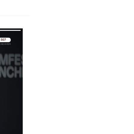
pringen
pringen