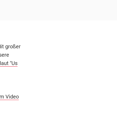
Mit großer
sere
laut "Us
em Video