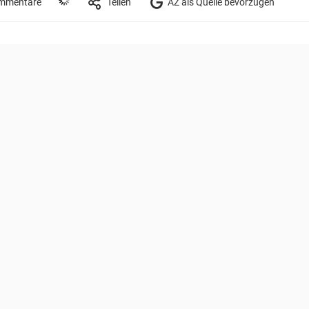
mmentare
Teilen
AZ als Quelle bevorzugen