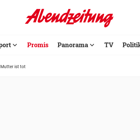
port
Promis
Panorama
TV
Politi
Mutter ist tot