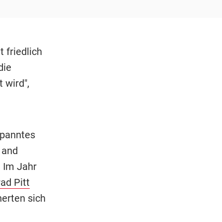
 friedlich
die
 wird",
spanntes
 and
. Im Jahr
ad Pitt
erten sich