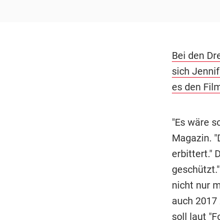
Bei den Dre
sich Jennif
es den Fil
"Es wäre sc
Magazin. "
erbittert.
geschützt."
nicht nur 
auch 2017 
soll
laut "F