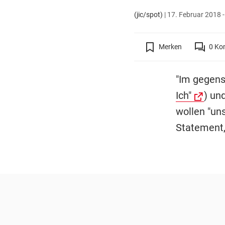
(jic/spot)
|
17. Februar 2018 -
Merken
0
Ko
"Im gegens
Ich"
) un
wollen "un
Statement,