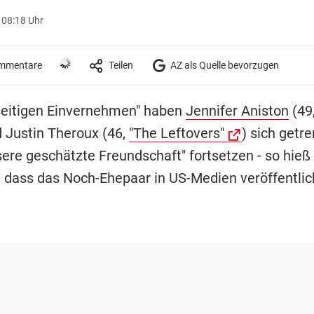
 08:18 Uhr
mmentare
Teilen
AZ als Quelle bevorzugen
eitigen Einvernehmen" haben
Jennifer Aniston
(49
d Justin Theroux (46,
"The Leftovers"
) sich getr
sere geschätzte Freundschaft" fortsetzen - so hieß
 dass das Noch-Ehepaar in US-Medien veröffentlic