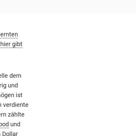
lernten
hier gibt
elle dem
rig und
mögen ist
n verdiente
rn zählte
ood
und
 Dollar