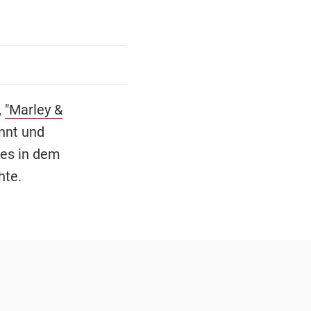
,
"Marley &
ennt und
 es in dem
hte.