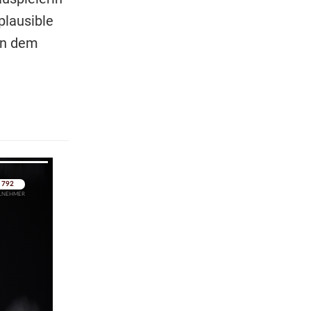
plausible
en dem
pringen