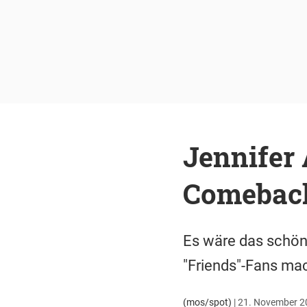
Jennifer 
Comebac
Es wäre das schön
"Friends"-Fans ma
(mos/spot)
|
21. November 20