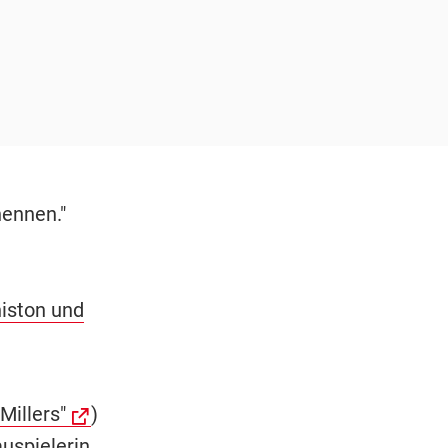
nennen."
niston und
Millers"
)
uspielerin