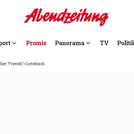
port
Promis
Panorama
TV
Politi
über "Friends"-Comeback