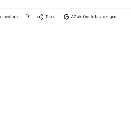
mmentare
Teilen
AZ als Quelle bevorzugen