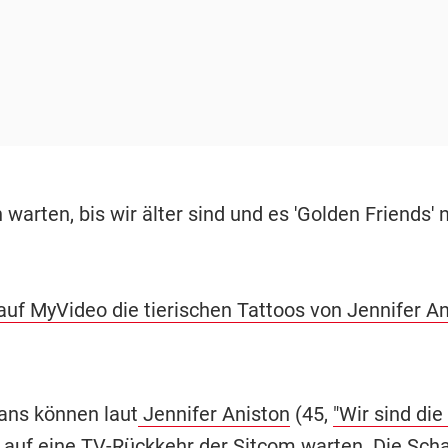
n warten, bis wir älter sind und es 'Golden Friends' 
auf MyVideo die tierischen Tattoos von Jennifer A
Fans können laut
Jennifer Aniston
(45,
"Wir sind die 
 auf eine TV-Rückkehr der Sitcom warten. Die Scha