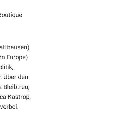
Boutique
haffhausen)
rn Europe)
itik,
. Über den
 Bleibtreu,
ca Kastrop,
vorbei.