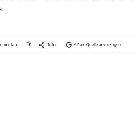
e.
mmentare
Teilen
AZ als Quelle bevorzugen