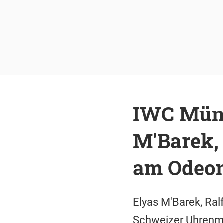
IWC Münc
M'Barek, 
am Odeon
Elyas M'Barek, Ral
Schweizer Uhrenma