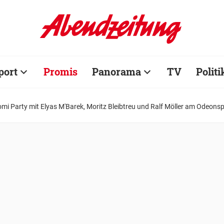
port
Promis
Panorama
TV
Politi
i Party mit Elyas M'Barek, Moritz Bleibtreu und Ralf Möller am Odeonsp