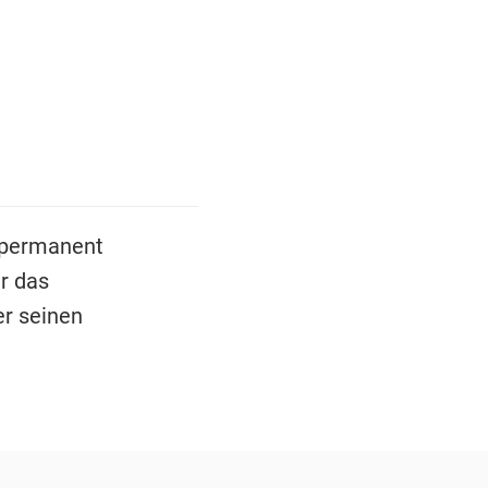
 permanent
er das
er seinen