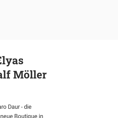
Elyas
lf Möller
ro Daur - die
neue Boutique in