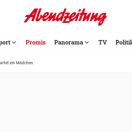
port
Promis
Panorama
TV
Politi
artet ein Mädchen