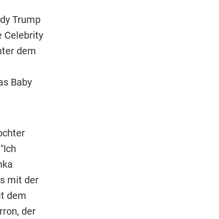
ddy Trump
 Celebrity
unter dem
as Baby
ochter
"Ich
nka
s mit der
it dem
ron, der