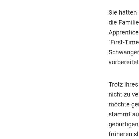
Sie hatten
die Famili
Apprentice
"First-Tim
Schwangers
vorbereitet
Trotz ihre
nicht zu ve
möchte gern
stammt auf
gebürtigen
früheren s