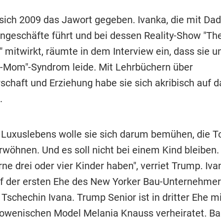
 sich 2009 das Jawort gegeben. Ivanka, die mit Da
engeschäfte führt und bei dessen Reality-Show "The
" mitwirkt, räumte in dem Interview ein, dass sie 
e-Mom"-Syndrom leide. Mit Lehrbüchern über
chaft und Erziehung habe sie sich akribisch auf d
.
s Luxuslebens wolle sie sich darum bemühen, die T
rwöhnen. Und es soll nicht bei einem Kind bleiben. 
e drei oder vier Kinder haben", verriet Trump. Iva
 der ersten Ehe des New Yorker Bau-Unternehmer
 Tschechin Ivana. Trump Senior ist in dritter Ehe m
lowenischen Model Melania Knauss verheiratet. Bar