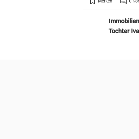
Merken
0
Ko
Immobilie
Tochter Iv