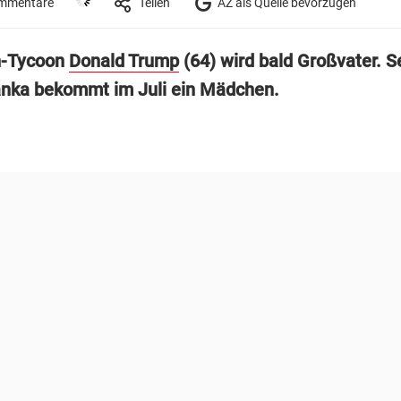
mmentare
Teilen
AZ als Quelle bevorzugen
n-Tycoon
Donald Trump
(64) wird bald Großvater. S
anka bekommt im Juli ein Mädchen.