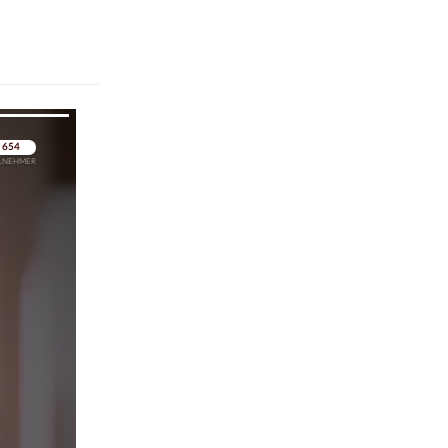
pringen
pringen