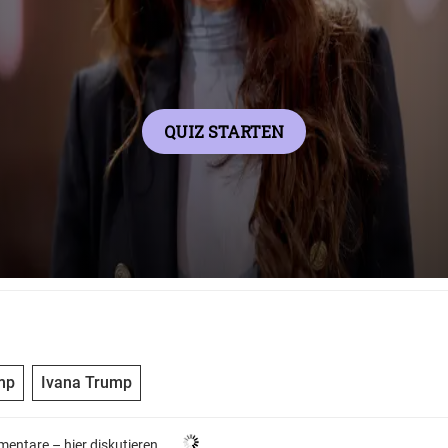
mp
Ivana Trump
entare –
hier diskutieren