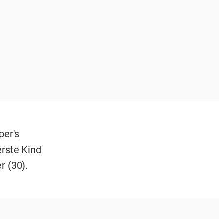
per's
erste Kind
r (30).