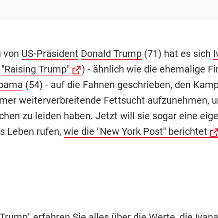
u von
US-Präsident
Donald Trump
(71) hat es sich
I
,
"Raising Trump"
) - ähnlich wie die ehemalige Fi
Obama
(54) - auf die Fahnen geschrieben, den Kam
mmer weiterverbreitende Fettsucht aufzunehmen, u
hen zu leiden haben. Jetzt will sie sogar eine eig
ins Leben rufen,
wie die "New York Post" berichtet
 Trump" erfahren Sie alles über die Werte, die Iva