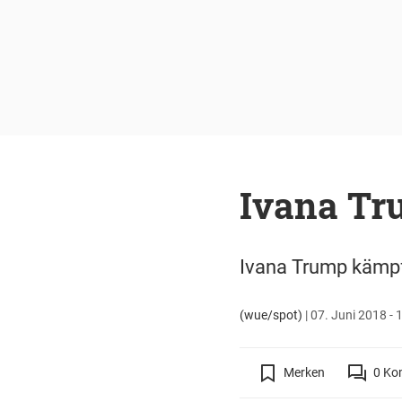
Ivana Tr
Ivana Trump kämpft
(wue/spot)
|
07. Juni 2018 - 
Merken
0
Ko