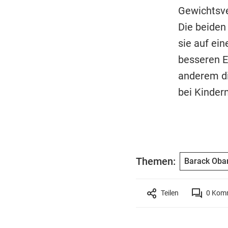
Gewichtsve
Die beiden
sie auf ei
besseren E
anderem di
bei Kinder
Themen:
Barack Ob
Teilen
0
Komm