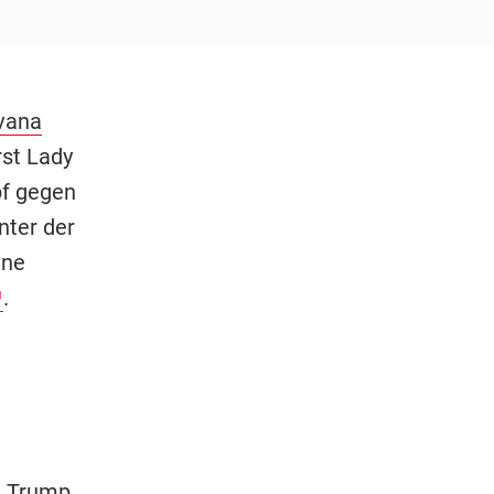
vana
rst Lady
pf gegen
nter der
ene
.
na Trump