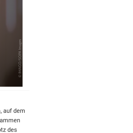
, auf dem
zusammen
otz des