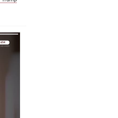
pringen
pringen