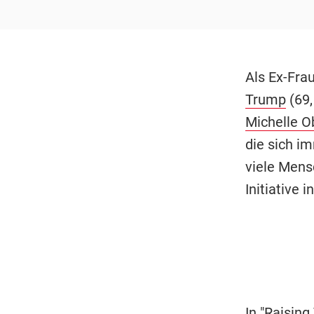
Als Ex-Fra
Trump
(69
Michelle 
die sich i
viele Mensc
Initiative 
In "Raising