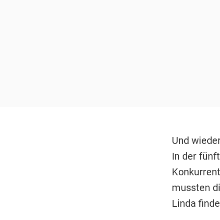
Und wieder
In der fün
Konkurrent
mussten di
Linda find