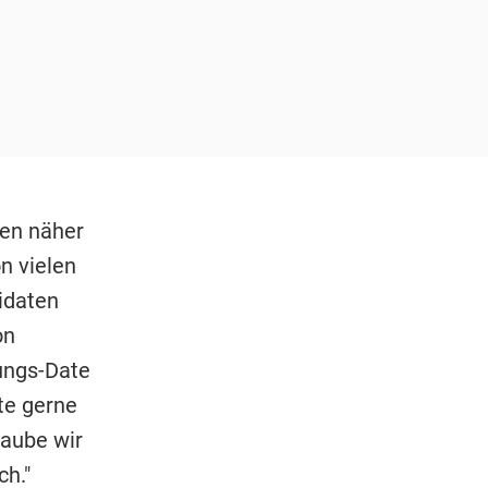
ten näher
n vielen
idaten
on
ungs-Date
tte gerne
laube wir
ch."