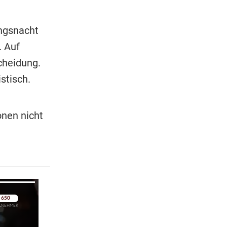
ungsnacht
. Auf
cheidung.
stisch.
nen nicht
pringen