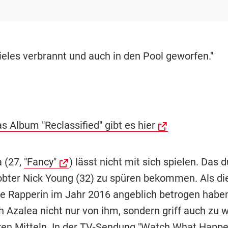
ieles verbrannt und auch in den Pool geworfen."
s Album "Reclassified" gibt es hier
a (27,
"Fancy"
) lässt nicht mit sich spielen. Das 
lobter Nick Young (32) zu spüren bekommen. Als di
he Rapperin im Jahr 2016 angeblich betrogen haben 
h Azalea nicht nur von ihm, sondern griff auch zu 
ren Mitteln. In der TV-Sendung "Watch What Happe