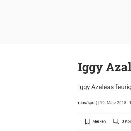
Iggy Azal
Iggy Azaleas feuri
(cos/spot)
|
19. März 2018 - 
Merken
0
Ko