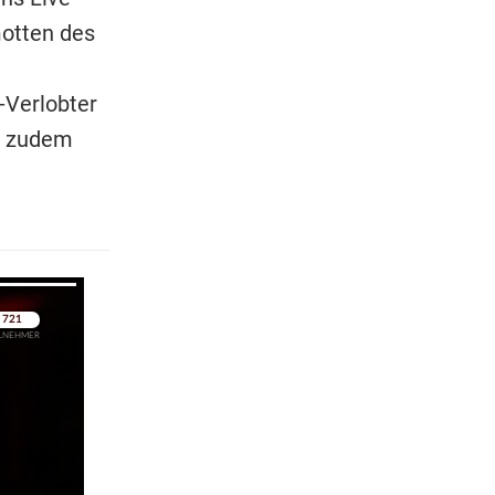
motten des
x-Verlobter
e zudem
pringen