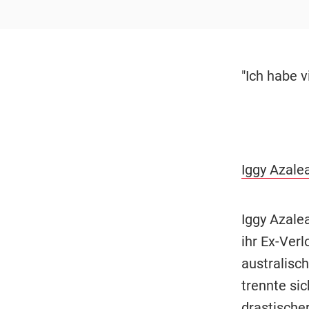
"Ich habe v
Iggy Azalea
Iggy Azale
ihr Ex-Ver
australisc
trennte sic
drastische