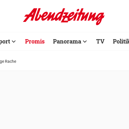
port
Promis
Panorama
TV
Politi
ige Rache