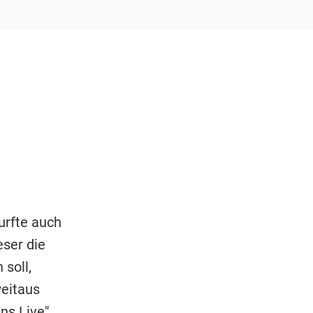
durfte auch
eser die
soll,
weitaus
ns Live"