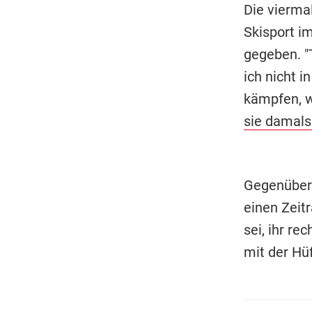
Die vierma
Skisport i
gegeben. "T
ich nicht 
kämpfen, wi
sie damals
Gegenüber 
einen Zeit
sei, ihr r
mit der Hü