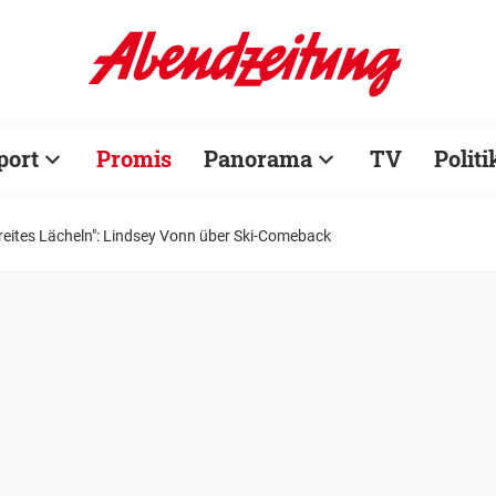
port
Promis
Panorama
TV
Politi
 breites Lächeln": Lindsey Vonn über Ski-Comeback