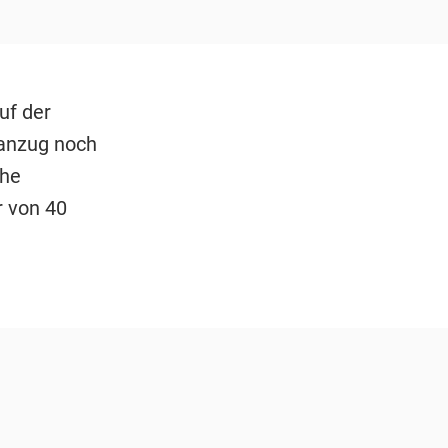
uf der
nanzug noch
che
 von 40