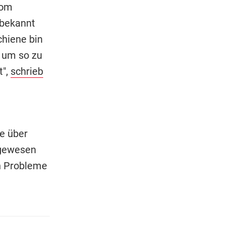
vom
 bekannt
chiene bin
, um so zu
t",
schrieb
e über
 gewesen
en Probleme