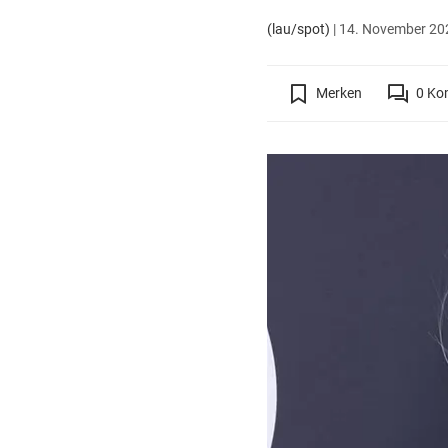
(lau/spot)
|
14. November 202
Merken
0
Ko