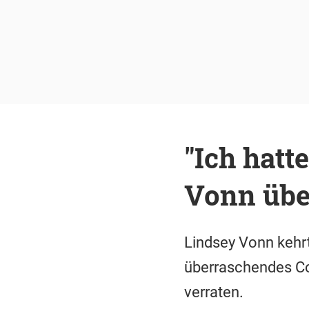
"Ich hatt
Vonn übe
Lindsey Vonn kehrt
überraschendes Co
verraten.