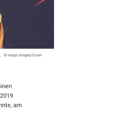
.
© imago images/Cover-
pinen
 2019
nnte, am