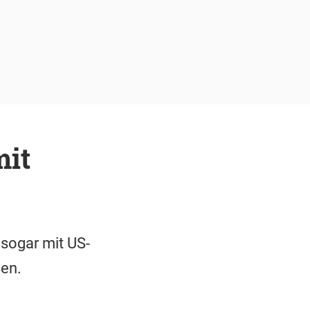
mit
sogar mit US-
sen.