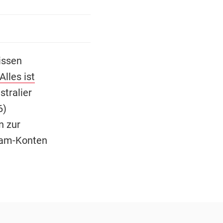
issen
Alles ist
tralier
6)
n zur
gram-Konten