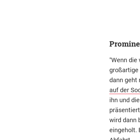
Promine
"Wenn die 
großartige 
dann geht m
auf der So
ihn und die
präsentier
wird dann
eingeholt.
Abfahrt.