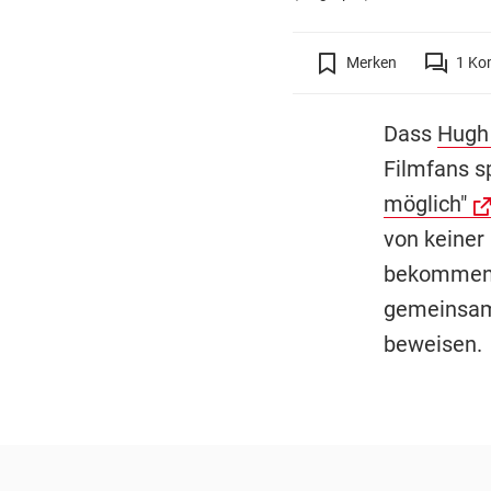
Merken
1
Ko
Dass
Hugh
Filmfans s
möglich"
von keiner
bekommen. 
gemeinsame
beweisen.