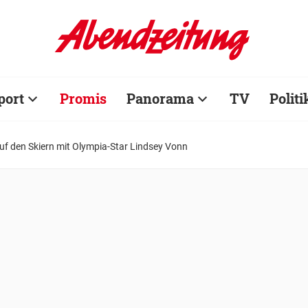
port
Promis
Panorama
TV
Politi
f den Skiern mit Olympia-Star Lindsey Vonn