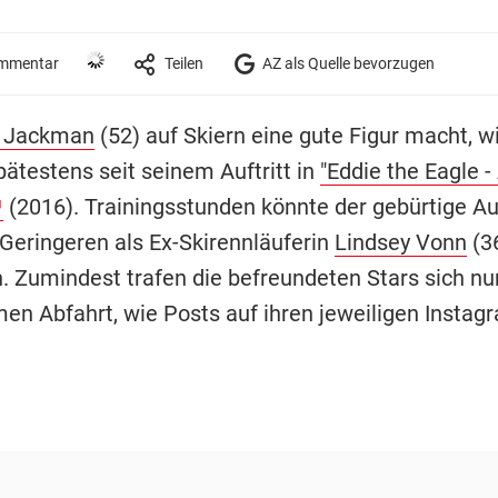
mmentar
Teilen
AZ als Quelle bevorzugen
 Jackman
(52) auf Skiern eine gute Figur macht, w
pätestens seit seinem Auftritt in
"Eddie the Eagle - 
(2016). Trainingsstunden könnte der gebürtige Aus
 Geringeren als Ex-Skirennläuferin
Lindsey Vonn
(3
Zumindest trafen die befreundeten Stars sich nu
n Abfahrt, wie Posts auf ihren jeweiligen Insta