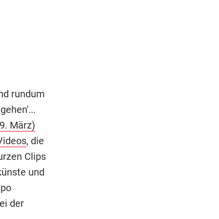
und rundum
gehen'...
9. März)
Videos
, die
urzen Clips
künste und
mpo
ei der