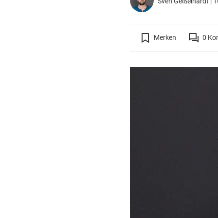
Sven Geißelhardt
|
1
Merken
0
Ko