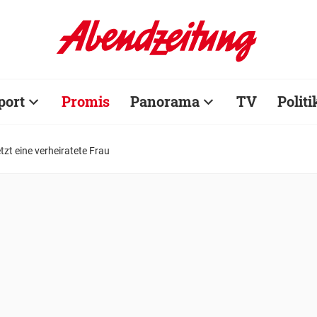
port
Promis
Panorama
TV
Politi
etzt eine verheiratete Frau