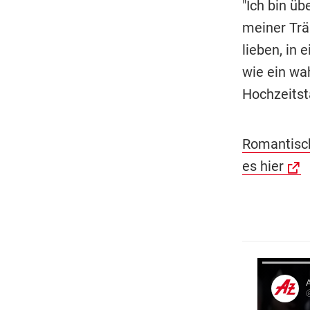
"Ich bin üb
meiner Trä
lieben, in
wie ein wa
Hochzeitst
Romantische
es hier