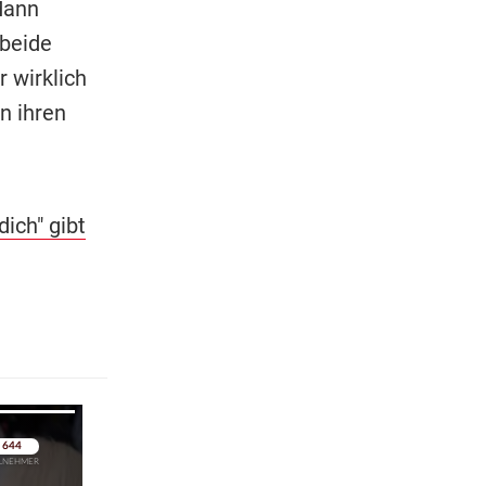
 Mann
 beide
 wirklich
n ihren
ich" gibt
pringen