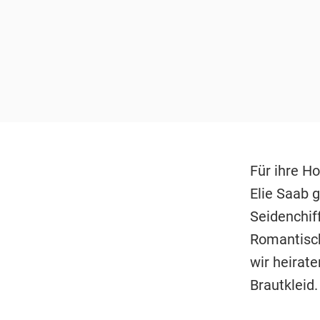
Für ihre Ho
Elie Saab 
Seidenchif
Romantisch
wir heirat
Brautkleid.