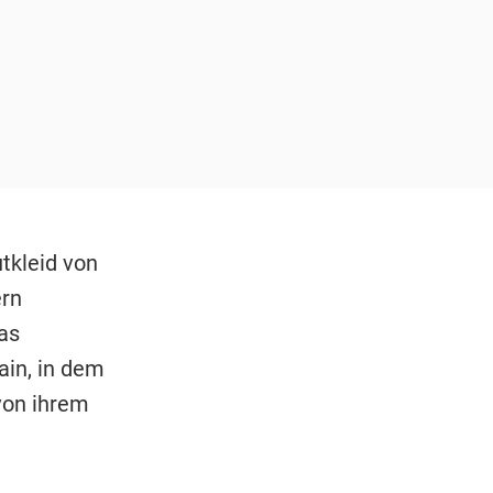
tkleid von
ern
as
ain, in dem
von ihrem