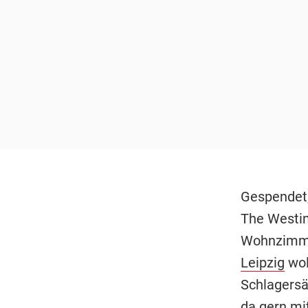
Gespendet,
The Westin
Wohnzimmer
Leipzig
wol
Schlagersä
da gern mit