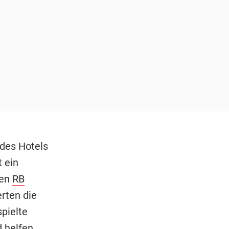
 des Hotels
 ein
ten
RB
rten die
pielte
d helfen