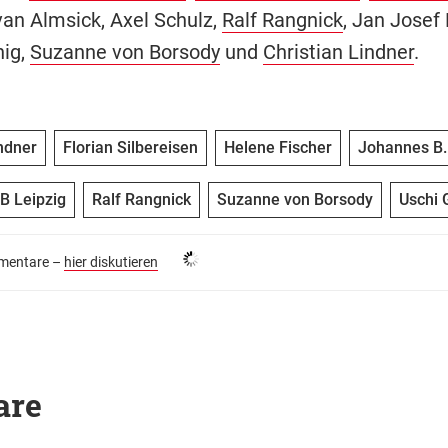
van Almsick, Axel Schulz,
Ralf Rangnick
, Jan Josef 
ig,
Suzanne von Borsody
und
Christian Lindner
.
indner
Florian Silbereisen
Helene Fischer
Johannes B.
B Leipzig
Ralf Rangnick
Suzanne von Borsody
Uschi 
entare –
hier diskutieren
are