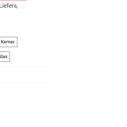
Liefers,
 Kerner
Glas