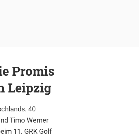
ie Promis
n Leipzig
schlands. 40
n und Timo Werner
beim 11. GRK Golf