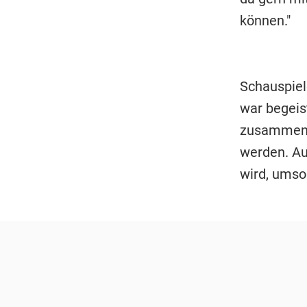
können."
Schauspiel
war begeist
zusammeng
werden. Au
wird, umso