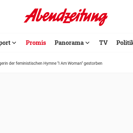
port
Promis
Panorama
TV
Politi
gerin der feministischen Hymne "I Am Woman" gestorben