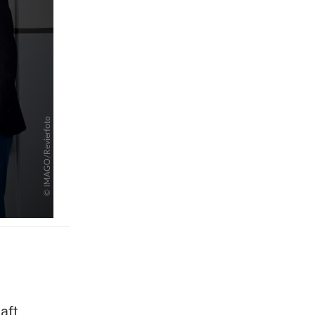
pringen
aft