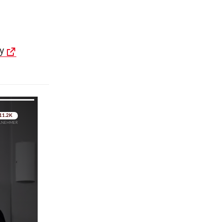
y
pringen