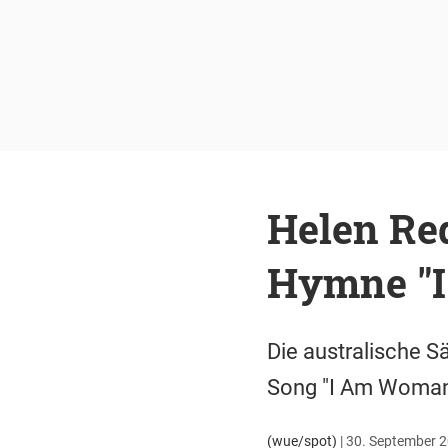
Helen Red
Hymne "I
Die australische S
Song "I Am Woman"
(wue/spot)
|
30. September 2