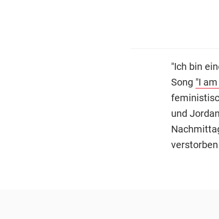
"Ich bin ei
Song
"I a
feministis
und Jordan
Nachmittag
verstorben 