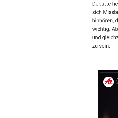
Debatte her
sich Missb
hinhören, 
wichtig. Ab
und gleich
zu sein."