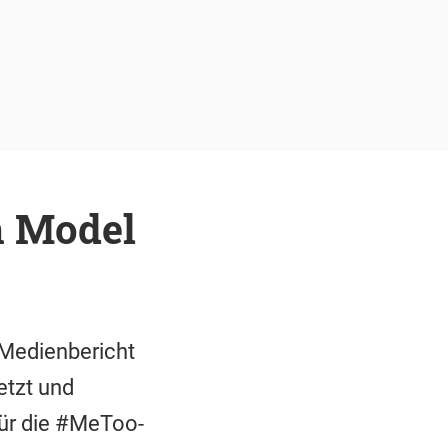
n Model
 Medienbericht
etzt und
für die #MeToo-