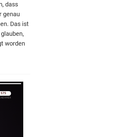
n, dass
ir genau
n. Das ist
 glauben,
igt worden
pringen