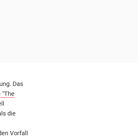
ng. Das
e "The
ll
ls die
den Vorfall