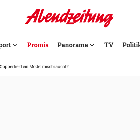
port
Promis
Panorama
TV
Politi
Copperfield ein Model missbraucht?