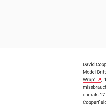
David Coppe
Model Brit
Wrap"
, 
missbraucht
damals 17-
Copperfiel