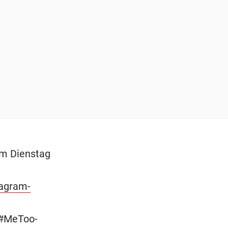
am Dienstag
tagram-
 #MeToo-