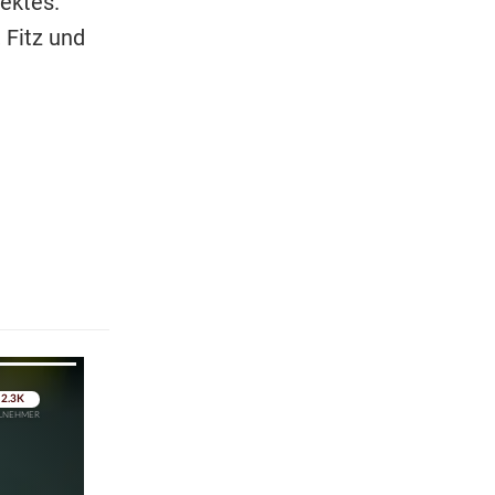
ektes.
 Fitz und
pringen