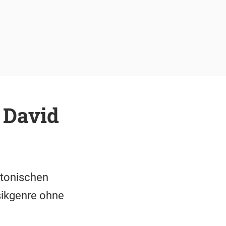
 David
iatonischen
sikgenre ohne