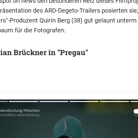
 spot on news den besonderen Reiz dieses Filmproj
räsentation des ARD-Degeto-Trailers posierten sie,
ers"-Produzent Quirin Berg (38) gut gelaunt unterm
aum für die Fotografen.
ian Brückner in "Pregau"
Übers