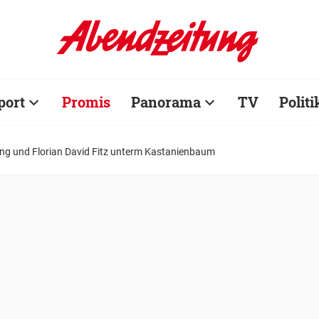
port
Promis
Panorama
TV
Politi
g und Florian David Fitz unterm Kastanienbaum