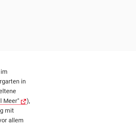
 im
garten in
eltene
ll Meer"
),
ng mit
vor allem