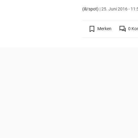
(ili/spot)
|
25. Juni 2016 - 11:
Merken
0
Ko