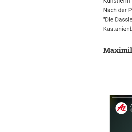
Künstlerin
Nach der P
"Die Dassl
Kastanienb
Maximil