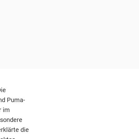
ie
und Puma-
r im
esondere
rklärte die