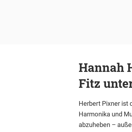
Hannah H
Fitz unt
Herbert Pixner ist 
Harmonika und Mus
abzuheben – außer