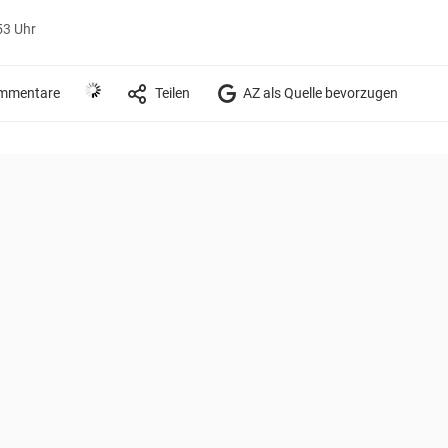
53 Uhr
mmentare
Teilen
AZ als Quelle bevorzugen