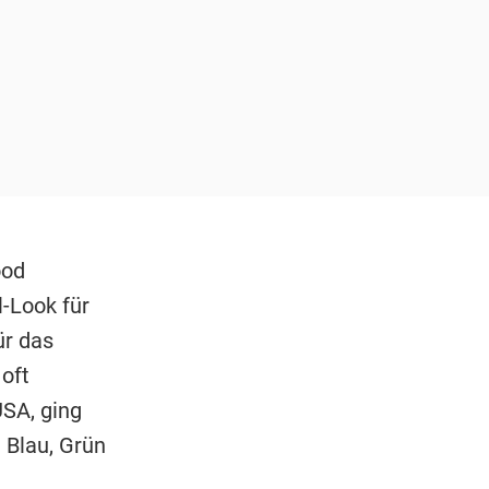
ood
-Look für
ür das
oft
USA, ging
 Blau, Grün