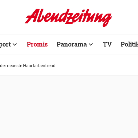
port
Promis
Panorama
TV
Politi
t der neueste Haarfarbentrend