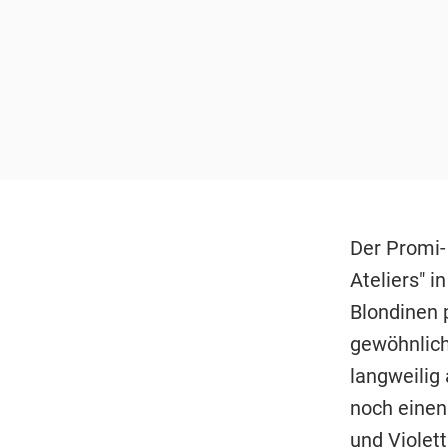
Der Promi-
Ateliers" i
Blondinen p
gewöhnlich
langweilig 
noch einen 
und Violet