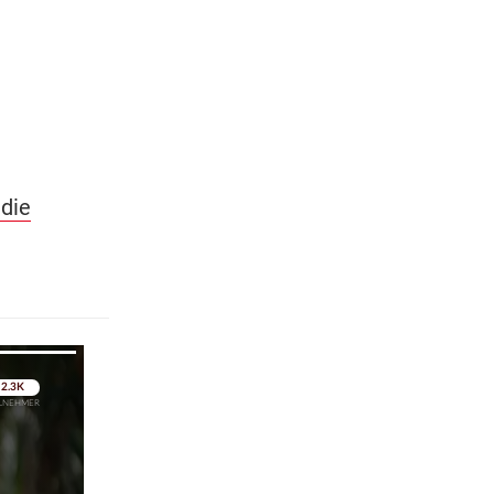
 die
pringen