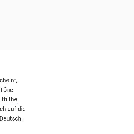
cheint,
c-Töne
ith the
ch auf die
 Deutsch: