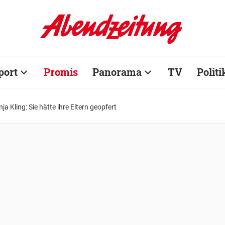
port
Promis
Panorama
TV
Politi
a Kling: Sie hätte ihre Eltern geopfert