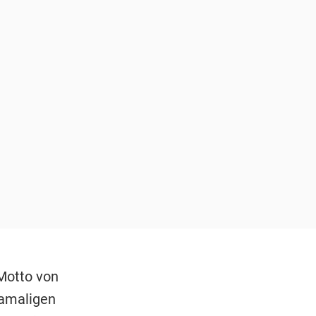
Motto von
damaligen