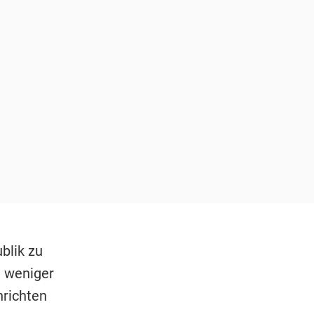
blik zu
h weniger
nrichten