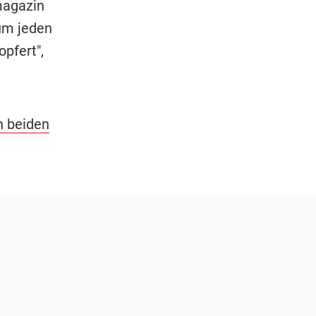
magazin
 um jeden
opfert",
n beiden