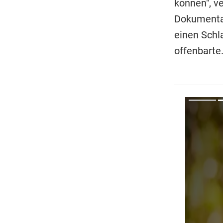
können", ve
Dokumentar
einen Schla
offenbarte