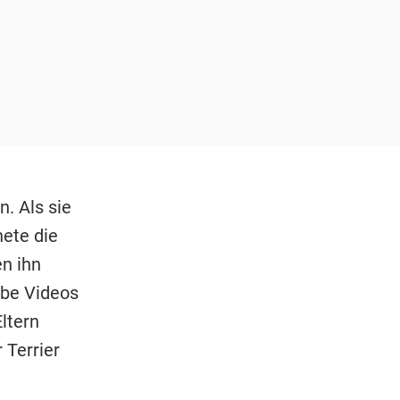
. Als sie
hete die
n ihn
abe Videos
ltern
 Terrier