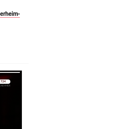
ierheim-
pringen