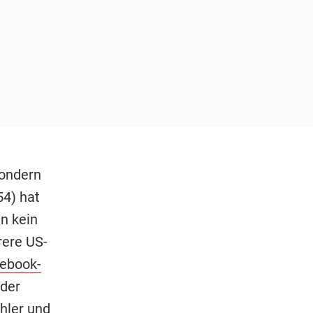
sondern
54) hat
n kein
rere US-
ebook-
 der
hler und