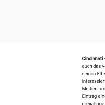
Cincinnati 
auch das v
seinen Elt
Interessie
Medien am 
Eintrag ei
dreijährig