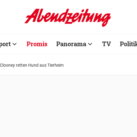
port
Promis
Panorama
TV
Politi
Clooney retten Hund aus Tierheim