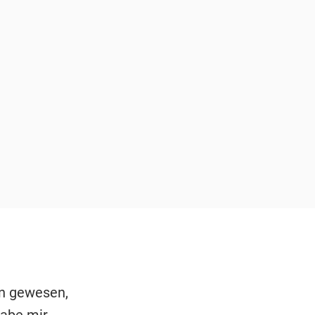
on gewesen,
habe mir