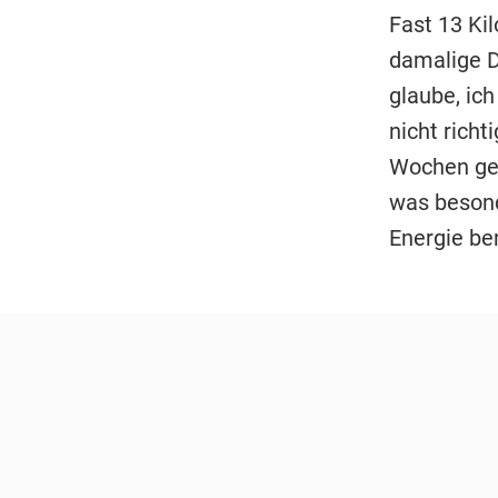
Fast 13 Ki
damalige D
glaube, ic
nicht richt
Wochen geb
was besond
Energie be