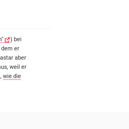
n"
) bei
i dem er
gastar aber
s, weil er
,
wie die