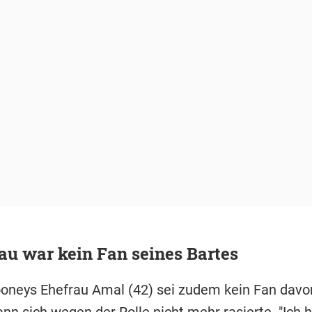
au war kein Fan seines Bartes
oneys Ehefrau Amal (42) sei zudem kein Fan dav
nn sich wegen der Rolle nicht mehr rasierte. "Ich 