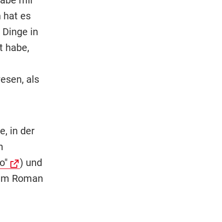
 hat es
 Dinge in
t habe,
esen, als
, in der
m
o"
) und
 dem Roman