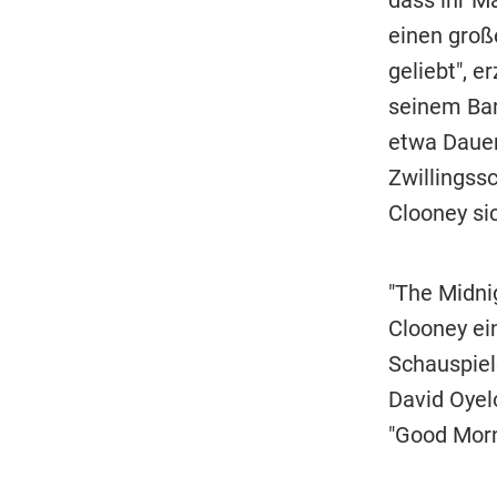
einen groß
geliebt", e
seinem Bart
etwa Dauer
Zwillingssc
Clooney si
"The Midnig
Clooney ei
Schauspiele
David Oyel
"Good Morn