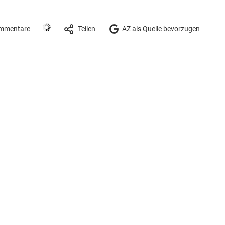
mmentare
Teilen
AZ als Quelle bevorzugen