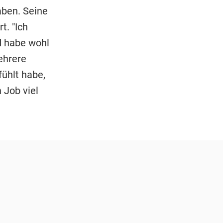
aben. Seine
t. "Ich
d habe wohl
ehrere
ühlt habe,
 Job viel