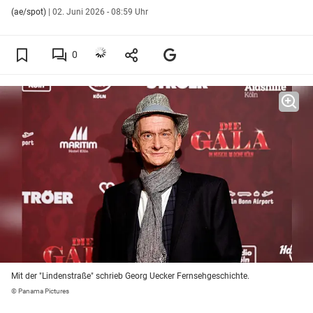
(ae/spot)
|
02. Juni 2026 - 08:59 Uhr
0
Mit der "Lindenstraße" schrieb Georg Uecker Fernsehgeschichte.
© Panama Pictures