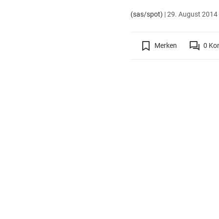
(sas/spot)
|
29. August 2014 
Merken
0
Ko