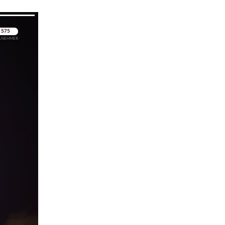
pringen
pringen