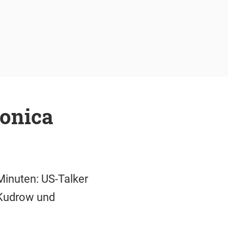
Monica
inuten: US-Talker
 Kudrow und