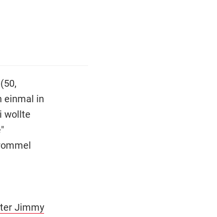
(50,
 einmal in
i wollte
"
etrommel
ster Jimmy