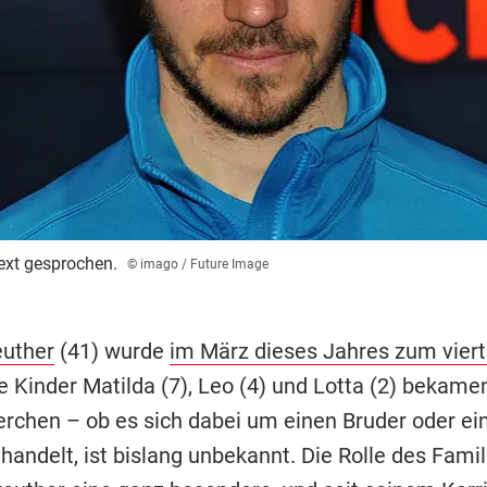
text gesprochen.
© imago / Future Image
euther
(41) wurde
im März dieses Jahres zum vier
ne Kinder Matilda (7), Leo (4) und Lotta (2) bekame
rchen – ob es sich dabei um einen Bruder oder ei
handelt, ist bislang unbekannt. Die Rolle des Fami