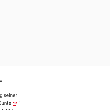
"
g seiner
Bunte
"