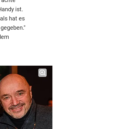
 achte
andy ist.
als hat es
 gegeben."
 dem