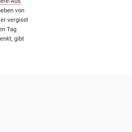
iere-Aus
geben von
er vergisst
den Tag
enkt, gibt