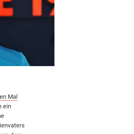
ten Mal
n ein
ne
lienvaters