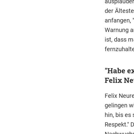
ausplauder
der Ältest
anfangen, 
Warnung an 
ist, dass m
fernzuhalt
"Habe e
Felix Ne
Felix Neur
gelingen w
hin, bis e
Respekt." 