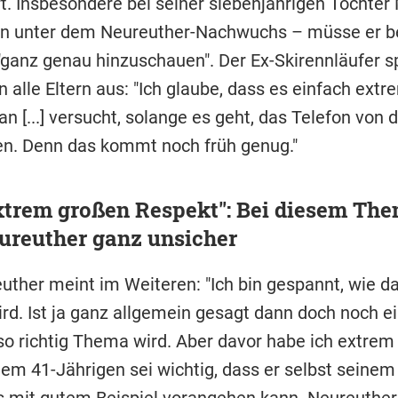
t. Insbesondere bei seiner siebenjährigen Tochter 
en unter dem Neureuther-Nachwuchs – müsse er ber
"ganz genau hinzuschauen". Der Ex-Skirennläufer sp
alle Eltern aus: "Ich glaube, dass es einfach extr
an [...] versucht, solange es geht, das Telefon von
en. Denn das kommt noch früh genug."
xtrem großen Respekt": Bei diesem Th
ureuther ganz unsicher
euther meint im Weiteren: "Ich bin gespannt, wie da
ird. Ist ja ganz allgemein gesagt dann doch noch e
s so richtig Thema wird. Aber davor habe ich extre
Dem 41-Jährigen sei wichtig, dass er selbst seinem