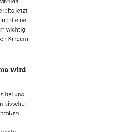
Matilda –
eits jetzt
richt eine
em wichtig
 den Kindern
ema wird
s bei uns
in bisschen
m großen