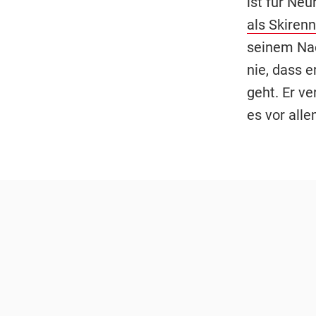
ist für Ne
als Skiren
seinem Nac
nie, dass 
geht. Er ve
es vor all