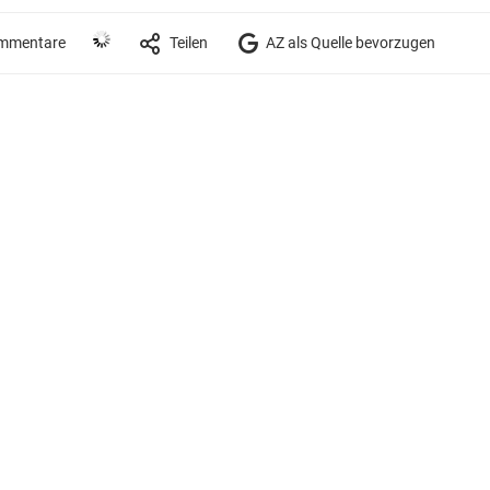
mmentare
Teilen
AZ als Quelle bevorzugen