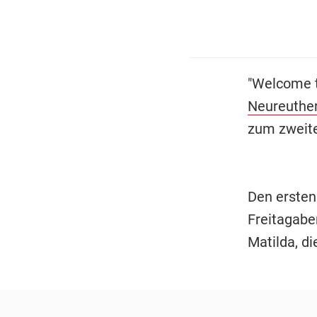
"Welcome t
Neureuthe
zum zweite
Den ersten
Freitagabe
Matilda, di