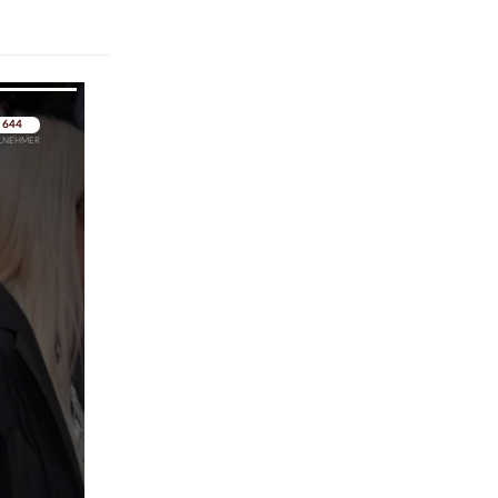
pringen
pringen