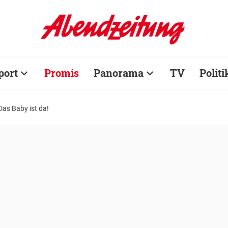
port
Promis
Panorama
TV
Politi
Das Baby ist da!