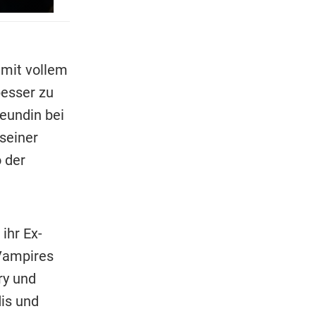
 mit vollem
besser zu
eundin bei
seiner
 der
ihr Ex-
Vampires
ry und
is und