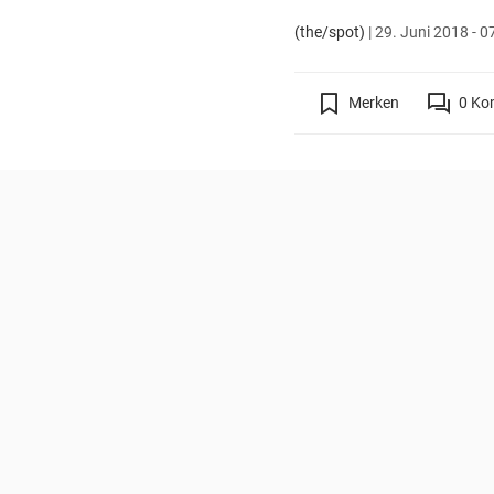
(the/spot)
|
29. Juni 2018 - 0
Merken
0
Ko