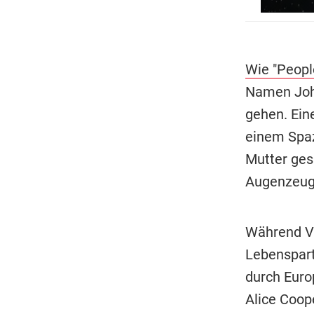
Wie "People
Namen John
gehen. Ein
einem Spaz
Mutter ges
Augenzeug
Während Van
Lebenspart
durch Euro
Alice Coop