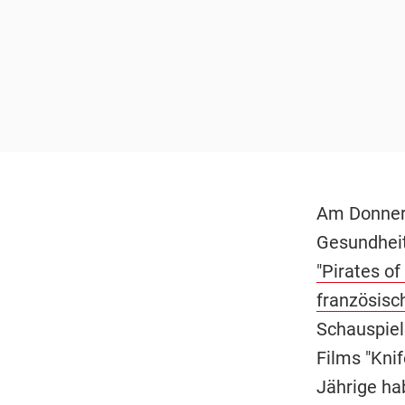
Am Donner
Gesundhei
"Pirates of
französisc
Schauspiel
Films "Knif
Jährige ha