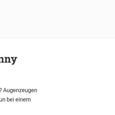
hnny
p? Augenzeugen
un bei einem