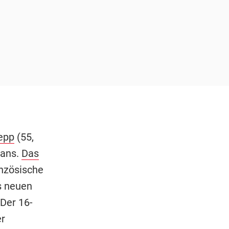
epp
(55,
Fans.
Das
anzösische
s neuen
 Der 16-
er