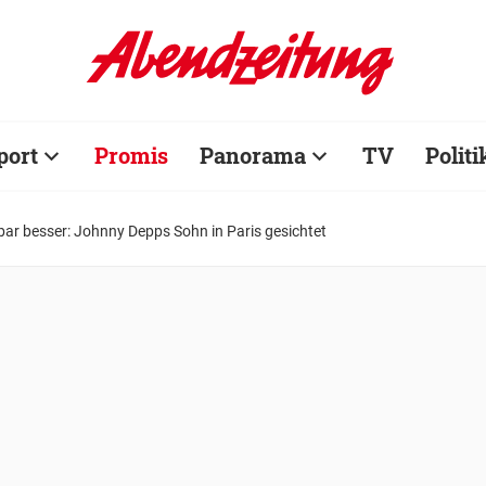
port
Promis
Panorama
TV
Politi
bar besser: Johnny Depps Sohn in Paris gesichtet