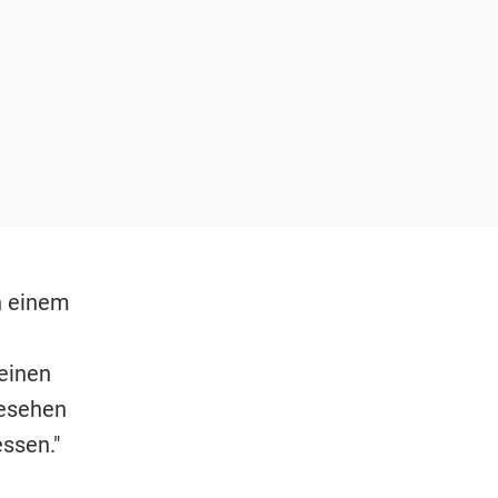
n einem
meinen
Gesehen
ssen."