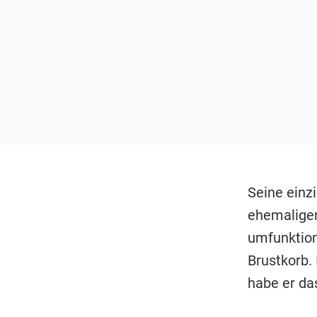
Seine einz
ehemaligen
umfunktioni
Brustkorb.
habe er da