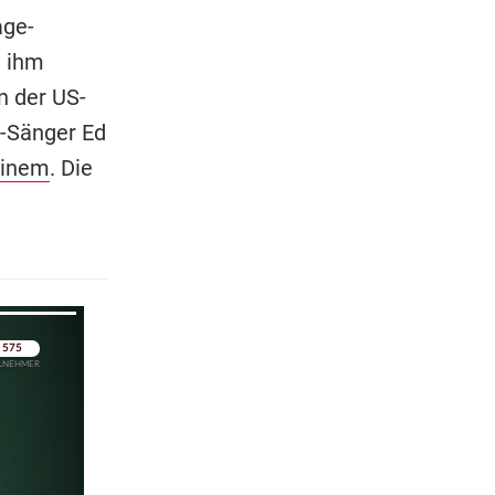
age-
m ihm
n der US-
p-Sänger Ed
inem
. Die
pringen