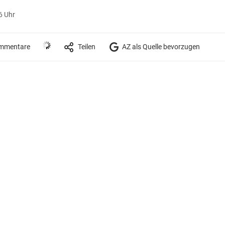
6 Uhr
mmentare
Teilen
AZ als Quelle bevorzugen