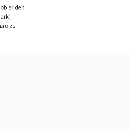
 ob er den
ark",
wäre zu