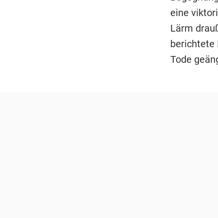
eine viktor
Lärm drauß
berichtete 
Tode geäng