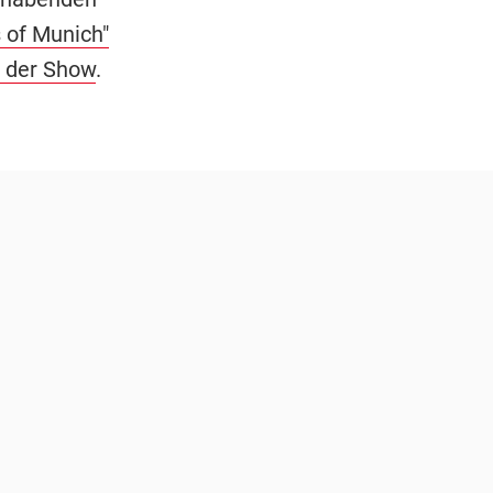
 of Munich"
r der Show
.