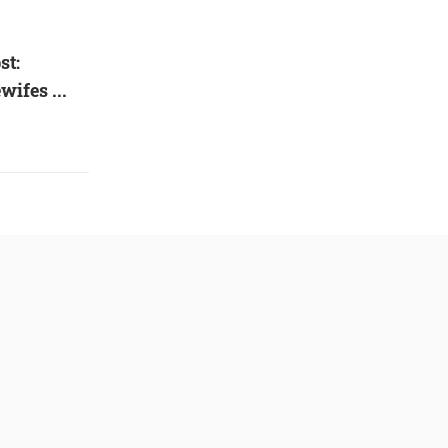
st:
ifes ...