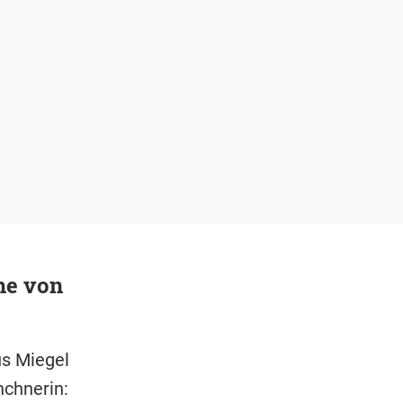
he von
us Miegel
nchnerin: