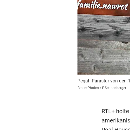
Pegah Parastar von den "
BrauerPhotos / P.Schoenberger
RTL+ holte
amerikanis
Real House