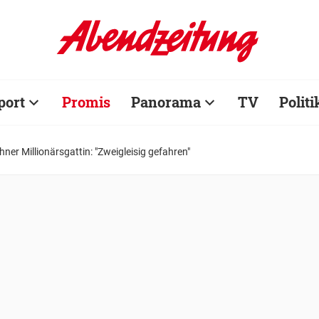
port
Promis
Panorama
TV
Politi
ner Millionärsgattin: "Zweigleisig gefahren"