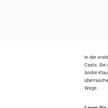
In der ers
Casts. Sie
André Klau
überrasche
Wege.
Lesen Sie