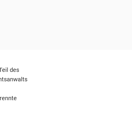
Teil des
htsanwalts
trennte