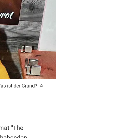
as ist der Grund?
©
mat "The
hlhabenden