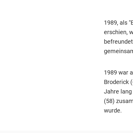
1989, als "
erschien, 
befreundet
gemeinsam
1989 war a
Broderick (
Jahre lan
(58) zusam
wurde.