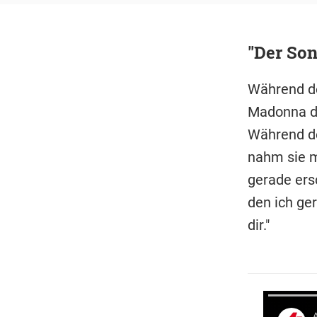
"Der Son
Während de
Madonna de
Während de
nahm sie mi
gerade ersc
den ich ge
dir."