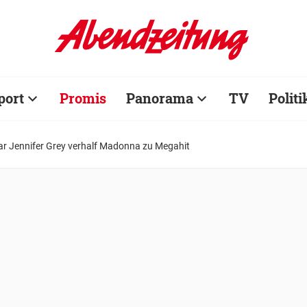
port
Promis
Panorama
TV
Politi
tar Jennifer Grey verhalf Madonna zu Megahit