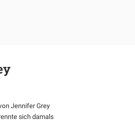
ey
von Jennifer Grey
 trennte sich damals