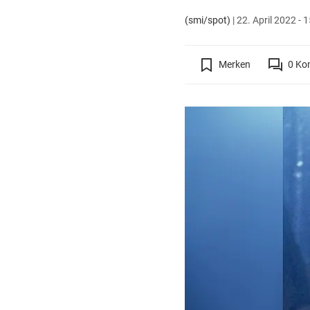
(smi/spot)
|
22. April 2022 - 
Merken
0
Ko