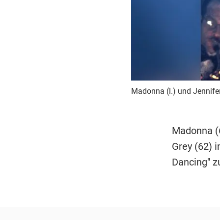
Madonna (l.) und Jennife
Madonna (63
Grey (62) i
Dancing" z