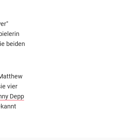
er"
ielerin
ie beiden
 Matthew
ie vier
nny Depp
ekannt