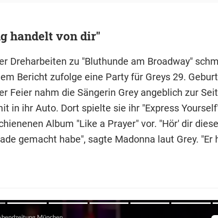
g handelt von dir"
r Dreharbeiten zu "Bluthunde am Broadway" schm
m Bericht zufolge eine Party für Greys 29. Geburt
r Feier nahm die Sängerin Grey angeblich zur Sei
t in ihr Auto. Dort spielte sie ihr "Express Yoursel
hienenen Album "Like a Prayer" vor. "Hör' dir dies
rade gemacht habe", sagte Madonna laut Grey. "Er 