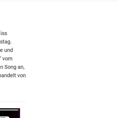
iss
stag.
te und
f" vom
en Song an,
handelt von