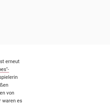
ist erneut
es"-
pielerin
ußen
en von
r waren es