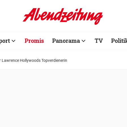
port
Promis
Panorama
TV
Politi
er Lawrence Hollywoods Topverdienerin