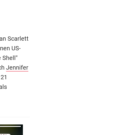
,
 an Scarlett
onen US-
 Shell"
ich
Jennifer
 21
als