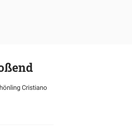
toßend
hönling Cristiano