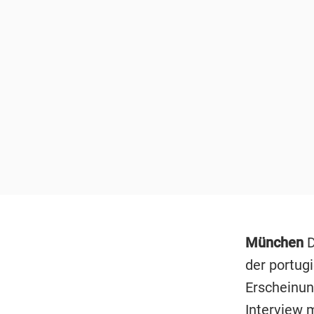
München
D
der portug
Erscheinung
Interview m