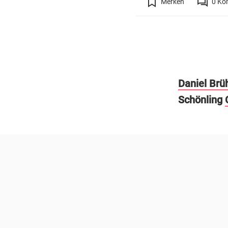
Merken
0
Ko
Daniel Brü
Schönling