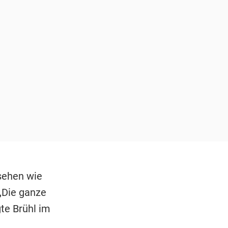
ssehen wie
 „Die ganze
gte Brühl im