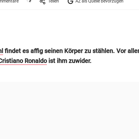
mmentare
Teilen
AZ als Quelle bevorzugen
hl
findet es affig seinen Körper zu stählen. Vor all
Cristiano Ronaldo
ist ihm zuwider.