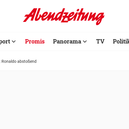
port
Promis
Panorama
TV
Politi
et Ronaldo abstoßend