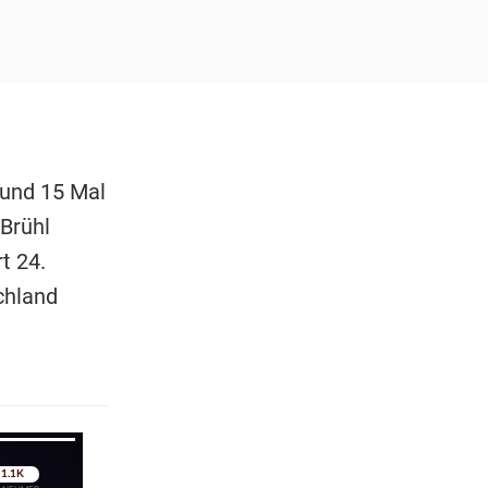
 und 15 Mal
 Brühl
t 24.
chland