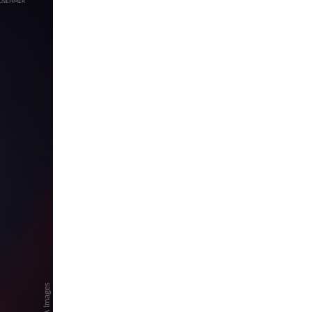
pringen
pringen