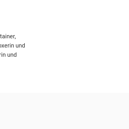
ainer,
oxerin und
rin und