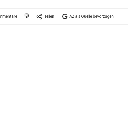
mmentare
Teilen
AZ als Quelle bevorzugen