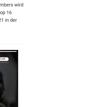
embers wird
Top 16
21 in der
pringen