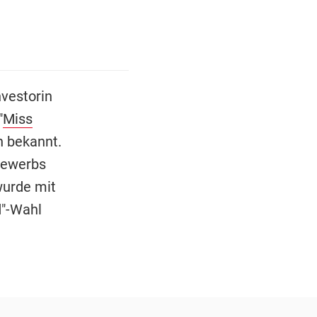
nvestorin
"
Miss
h bekannt.
bewerbs
wurde mit
d"-Wahl