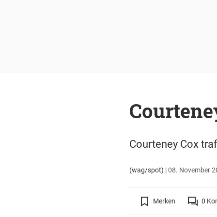
Courtene
Courteney Cox tra
(wag/spot)
|
08. November 20
Merken
0
Ko