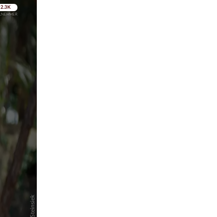
pringen
pringen