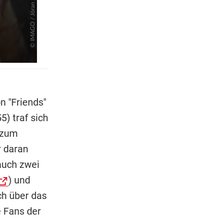
n "Friends"
) traf sich
 zum
r daran
auch zwei
) und
ch über das
e Fans der