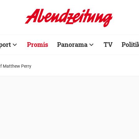
port
Promis
Panorama
TV
Politi
af Matthew Perry