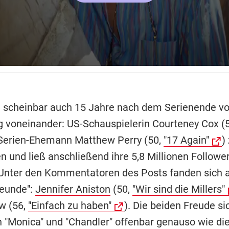
n scheinbar auch 15 Jahre nach dem Serienende vo
g voneinander: US-Schauspielerin Courteney Cox (55
Serien-Ehemann Matthew Perry (50,
"17 Again"
)
n und ließ anschließend ihre 5,8 Millionen Followe
 Unter den Kommentatoren des Posts fanden sich 
reunde":
Jennifer Aniston
(50,
"Wir sind die Millers"
w (56,
"Einfach zu haben"
). Die beiden Freude si
n "Monica" und "Chandler" offenbar genauso wie di