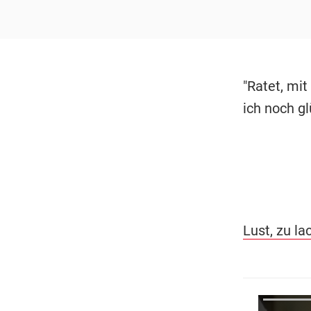
"Ratet, mi
ich noch g
Lust, zu la