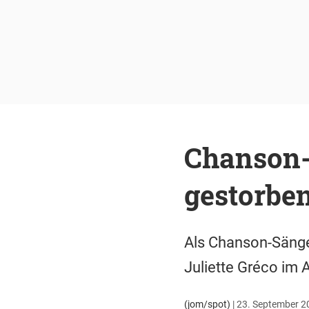
Chanson-L
gestorbe
Als Chanson-Sänger
Juliette Gréco im 
(jom/spot)
|
23. September 20