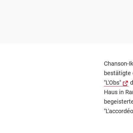
Chanson-Ik
bestätigte
"L'Obs"
d
Haus in Ra
begeistert
"L'accordéo