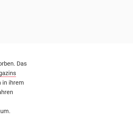
orben. Das
gazins
 in ihrem
ahren
kum.