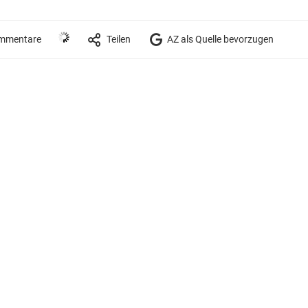
mmentare
Teilen
AZ als Quelle bevorzugen