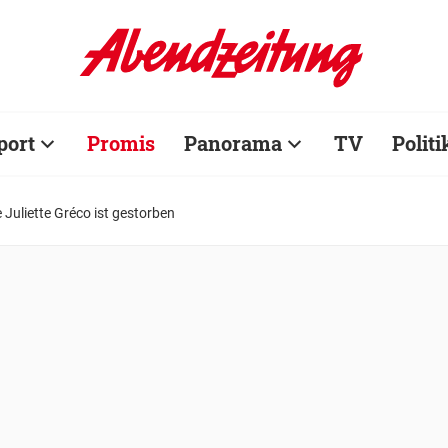
port
Promis
Panorama
TV
Politi
uliette Gréco ist gestorben