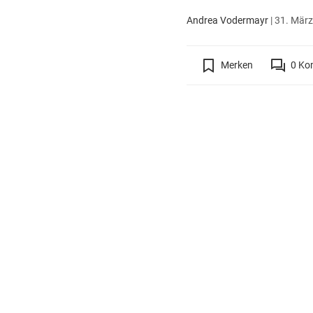
Andrea Vodermayr
|
31. März
Merken
0
Ko