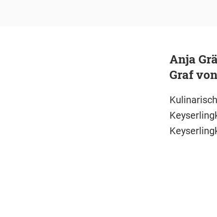
Anja Gr
Graf von
Kulinarisc
Keyserling
Keyserlin