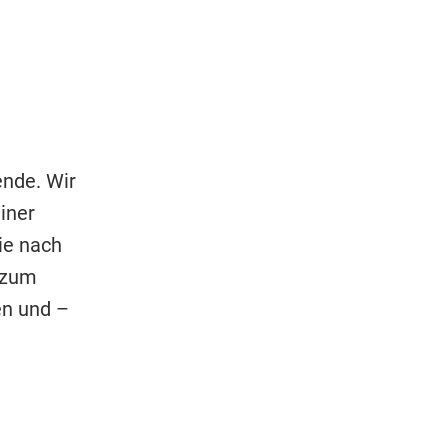
nde. Wir
iner
ie nach
 zum
n und –