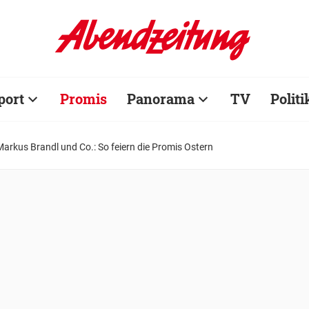
port
Promis
Panorama
TV
Politi
rkus Brandl und Co.: So feiern die Promis Ostern