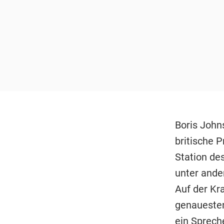
Boris John
britische 
Station de
unter and
Auf der Kr
genauesten
ein Spreche