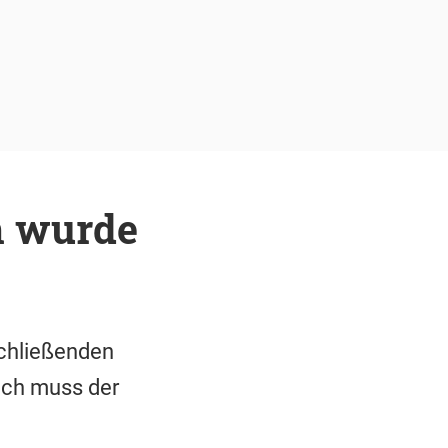
n wurde
schließenden
och muss der