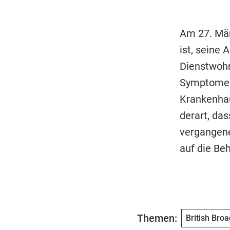
Am 27. Mä
ist, seine
Dienstwohn
Symptome a
Krankenhau
derart, das
vergangene
auf die Be
Themen:
British Bro