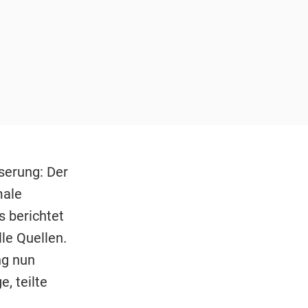
serung: Der
male
 berichtet
lle Quellen.
ng nun
, teilte