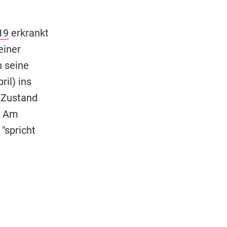
19
erkrankt
einer
h seine
il) ins
 Zustand
. Am
"spricht