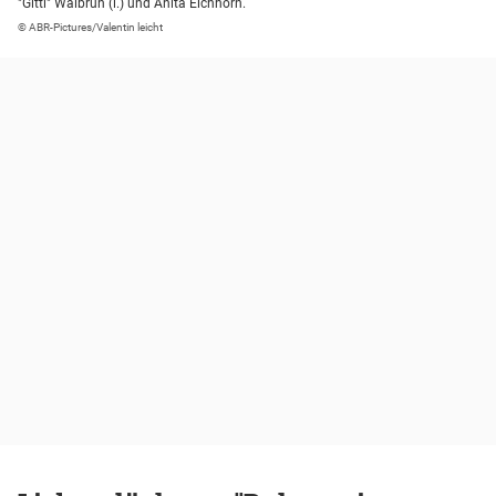
"Gitti" Walbrun (l.) und Anita Eichhorn.
© ABR-Pictures/Valentin leicht