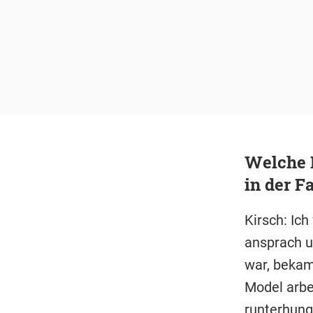
Welche 
in der F
Kirsch: Ic
ansprach u
war, bekam 
Model arbei
runterhung