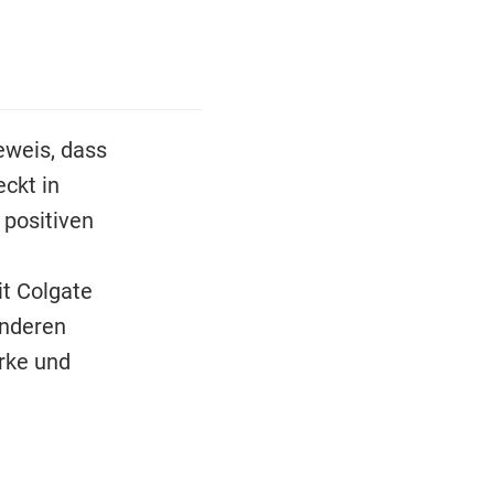
Beweis, dass
ckt in
 positiven
it Colgate
anderen
rke und