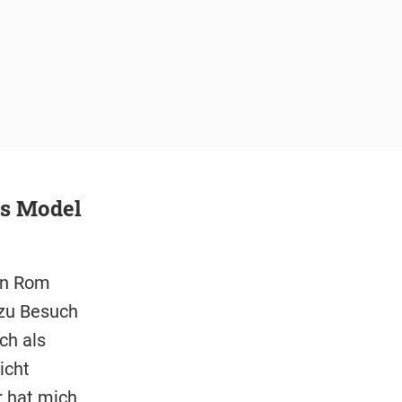
ls Model
 in Rom
 zu Besuch
ch als
icht
r hat mich