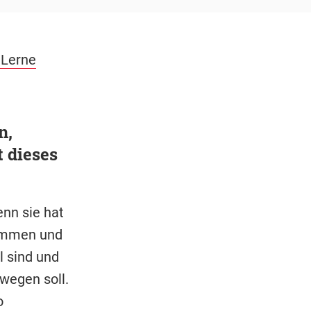
 Lerne
n,
 dieses
enn sie hat
nommen und
l sind und
wegen soll.
o