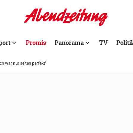
port
Promis
Panorama
TV
Politi
Ich war nur selten perfekt"