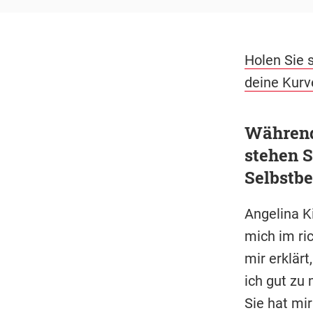
Holen Sie s
deine Kurv
Während 
stehen S
Selbstb
Angelina K
mich im ri
mir erklär
ich gut zu
Sie hat mi