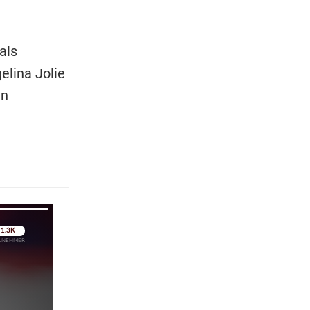
als
elina Jolie
in
pringen