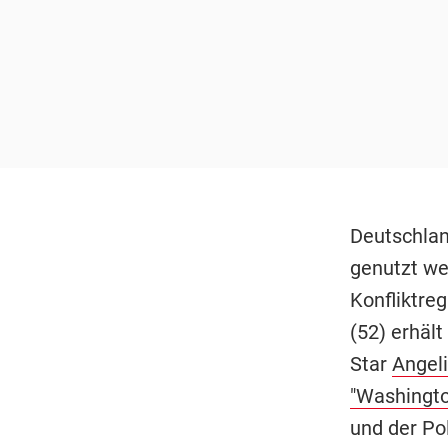
Deutschlan
genutzt we
Konfliktre
(52) erhäl
Star
Angeli
"Washingto
und der Pol