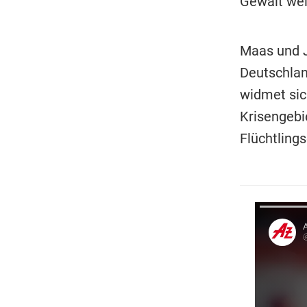
Gewalt wei
Maas und J
Deutschlan
widmet sic
Krisengebie
Flüchtling