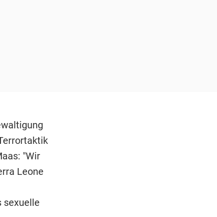
ewaltigung
errortaktik
Maas: "Wir
erra Leone
s sexuelle