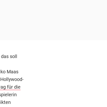
das soll
n
iko Maas
 Hollywood-
ag für die
pielerin
likten