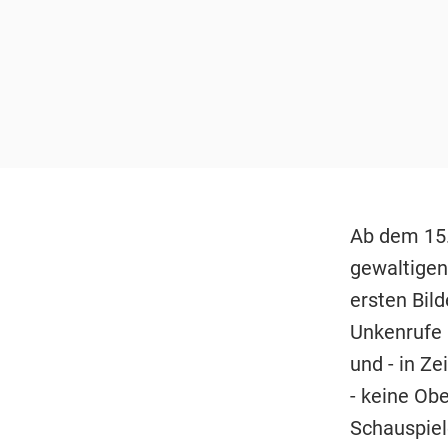
Ab dem 15. 
gewaltige
ersten Bild
Unkenrufe n
und - in Z
- keine Ob
Schauspiel