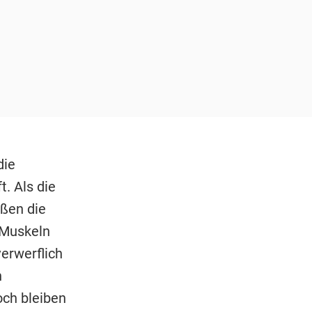
die
t. Als die
eßen die
g Muskeln
erwerflich
n
och bleiben