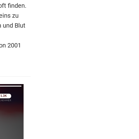
ft finden.
eins zu
h und Blut
von 2001
pringen