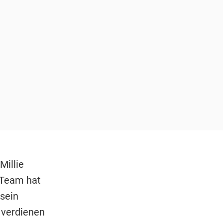
Millie
r Team hat
sein
l verdienen