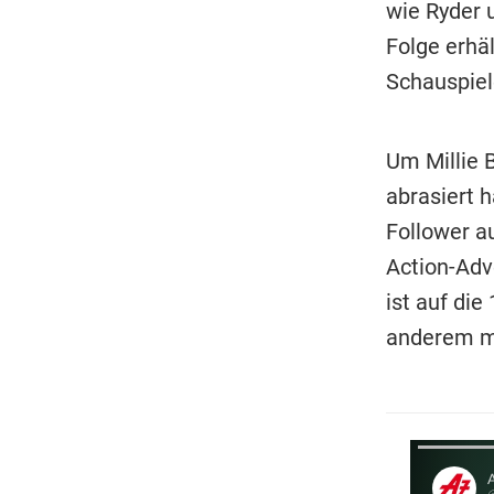
wie Ryder 
Folge erhäl
Schauspiel
Um Millie B
abrasiert h
Follower a
Action-Adv
ist auf di
anderem m