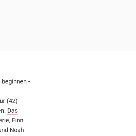
 beginnen -
ur (42)
en.
Das
rie, Finn
 und Noah