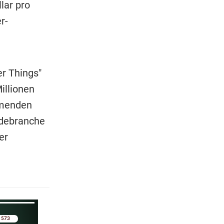
lar pro
r-
er Things"
illionen
mmenden
odebranche
er