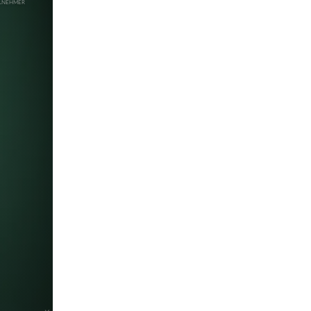
pringen
pringen