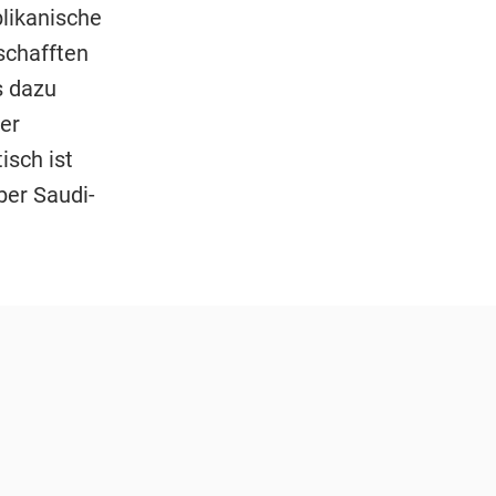
likanische
schafften
s dazu
er
isch ist
ber Saudi-