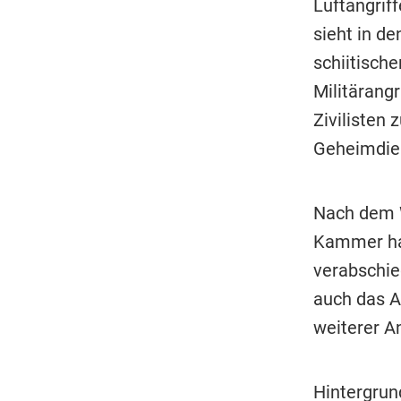
Luftangrif
sieht in d
schiitische
Militärang
Zivilisten
Geheimdien
Nach dem W
Kammer hat
verabschie
auch das A
weiterer An
Hintergrun