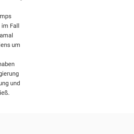
umps
im Fall
Jamal
biens um
 haben
gierung
rung und
ieß.