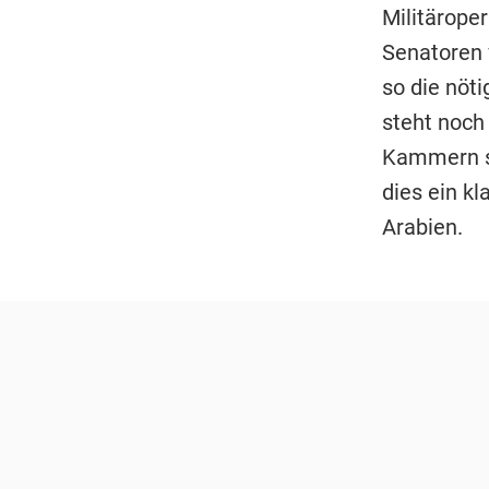
Militärope
Senatoren 
so die nöt
steht noch
Kammern se
dies ein k
Arabien.