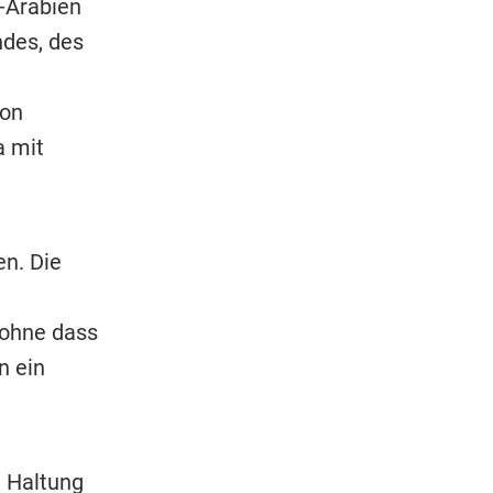
i-Arabien
ndes, des
von
a mit
n. Die
 ohne dass
n ein
e Haltung