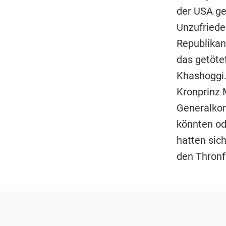
der USA ge
Unzufriede
Republikan
das getöte
Khashoggi.
Kronprinz
Generalkon
könnten od
hatten sich
den Thronfo