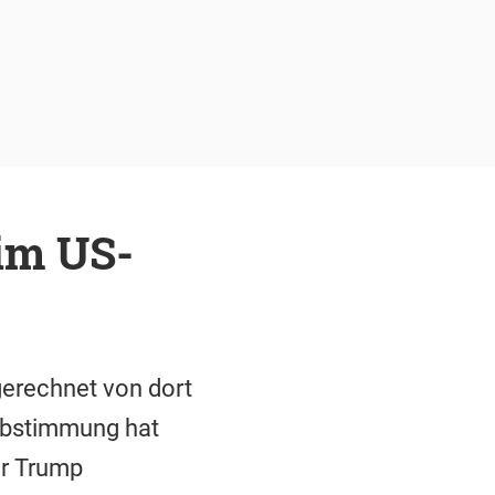
im US-
erechnet von dort
Abstimmung hat
ür Trump