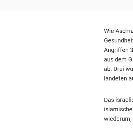
Wie Aschra
Gesundheit
Angriffen 3
aus dem Ga
ab. Drei w
landeten a
Das israeli
islamisch
wiederum, 