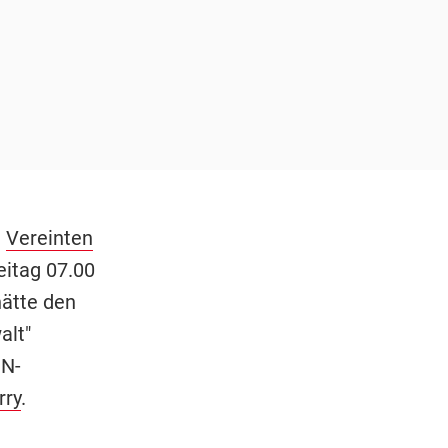
n
Vereinten
eitag 07.00
hätte den
alt"
UN-
rry
.