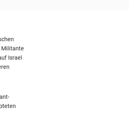
ischen
 Militante
uf Israel
eren
ant-
pteten