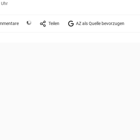
 Uhr
mmentare
Teilen
AZ als Quelle bevorzugen