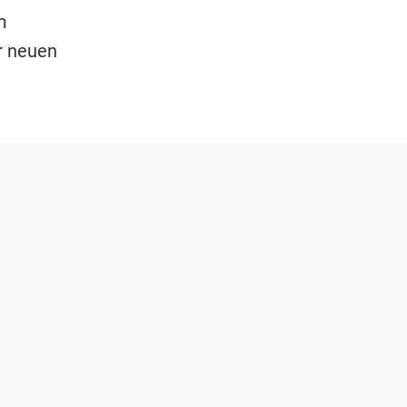
m
r neuen