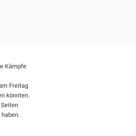
ige Kämpfe
 am Freitag
en könnten.
 Seiten
 haben.