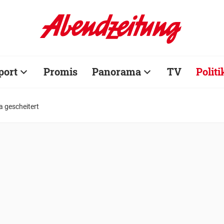
port
Promis
Panorama
TV
Politi
 gescheitert