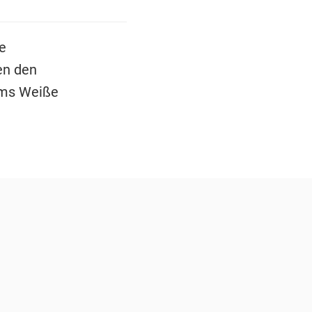
e
en den
ms Weiße