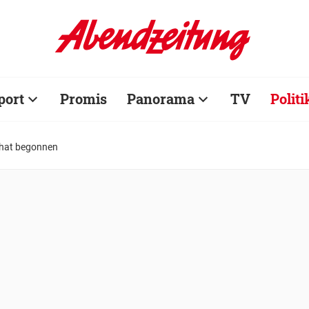
port
Promis
Panorama
TV
Politi
 hat begonnen