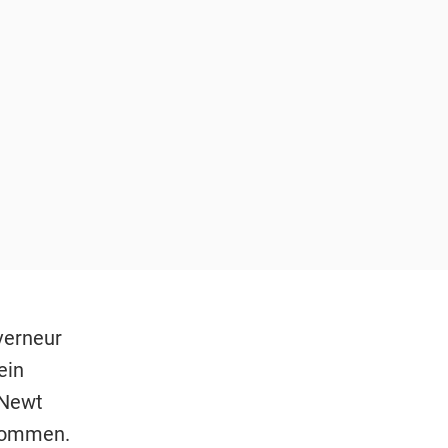
verneur
ein
 Newt
 kommen.