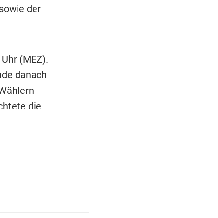
sowie der
 Uhr (MEZ).
nde danach
Wählern -
chtete die