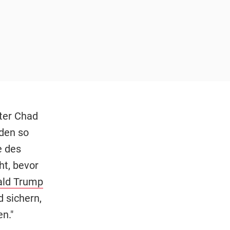
ter Chad
rden so
e des
ht, bevor
ald Trump
 sichern,
n."