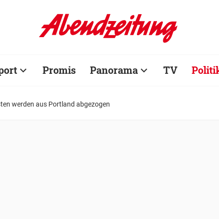
port
Promis
Panorama
TV
Politi
sten werden aus Portland abgezogen