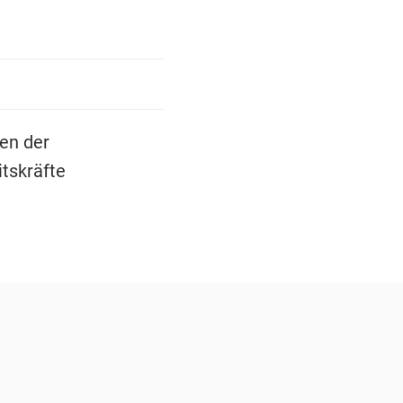
len der
itskräfte