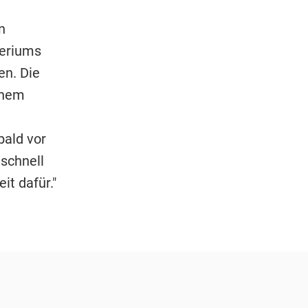
n
teriums
en. Die
inem
bald vor
 schnell
t dafür."