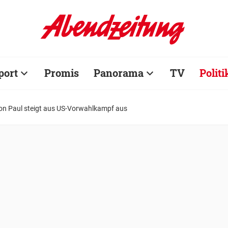
port
Promis
Panorama
TV
Politi
on Paul steigt aus US-Vorwahlkampf aus