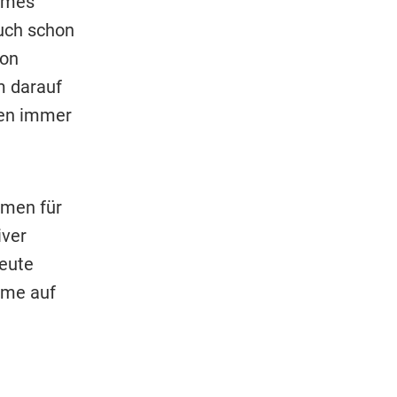
remes
uch schon
von
m darauf
fen immer
mmen für
iver
leute
imme auf