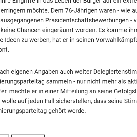
ihre Eingriffe in das Leben der Bürger auf ein ext
rringern möchte. Dem 76-Jährigen waren - wie a
orausgegangenen Präsidentschaftsbewerbungen - 
 keine Chancen eingeräumt worden. Es komme ih
ine Ideen zu werben, hat er in seinen Vorwahlkämp
ont.
 nach eigenen Angaben auch weiter Delegiertensti
erungsparteitag sammeln - nur nicht mehr als akt
r, machte er in einer Mitteilung an seine Gefolgs
r wolle auf jeden Fall sicherstellen, dass seine St
erungsparteitag gehört werde.