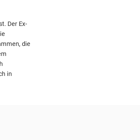
t. Der Ex-
ie
ammen, die
nem
h
h in