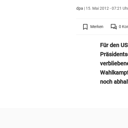
dpa
|
15. Mai 2012 - 07:21 Uh
Merken
0
Ko
Für den US
Präsidents
verblieben
Wahlkampf 
noch abhal