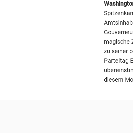
Washingto
Spitzenkan
Amtsinhab
Gouverneur
magische Z
zu seiner 
Parteitag E
übereinst
diesem Mon