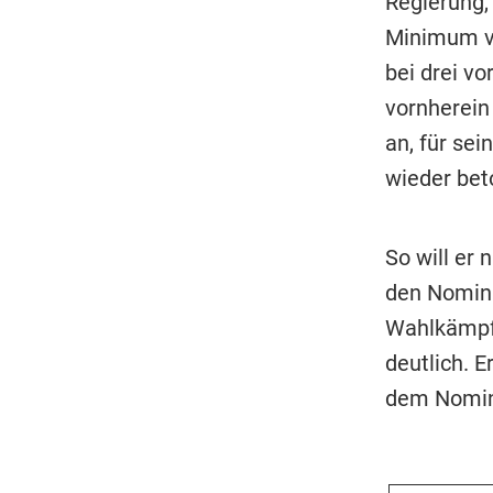
Regierung, 
Minimum ve
bei drei v
vornherein
an, für se
wieder bet
So will er
den Nomini
Wahlkämpfe
deutlich. E
dem Nomini