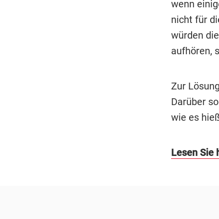
wenn einig
nicht für d
würden die 
aufhören, 
Zur Lösung
Darüber so
wie es hieß
Lesen Sie h