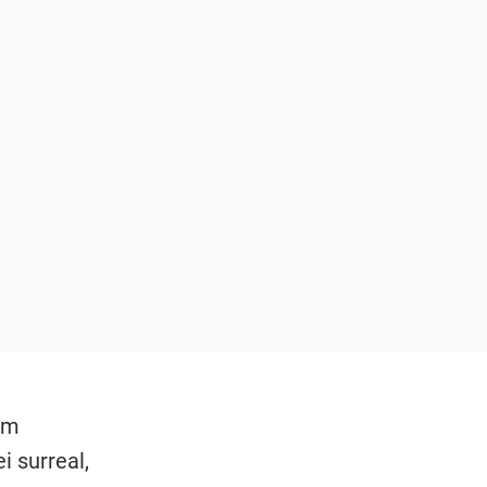
em
i surreal,