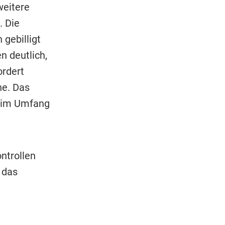
eitere
. Die
gebilligt
n deutlich,
ordert
ne. Das
m im Umfang
ntrollen
 das