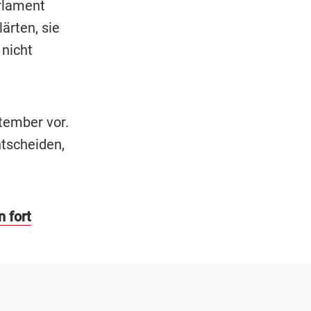
rlament
ärten, sie
 nicht
tember vor.
tscheiden,
n fort