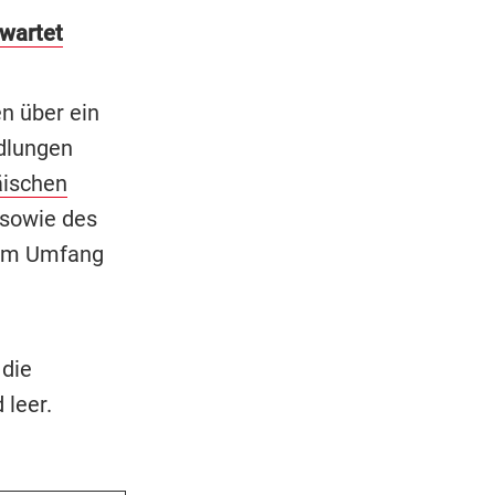
rwartet
n über ein
ndlungen
äischen
sowie des
 im Umfang
 die
 leer.