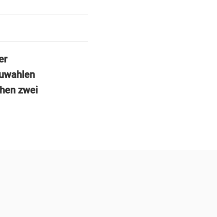
er
euwahlen
then zwei