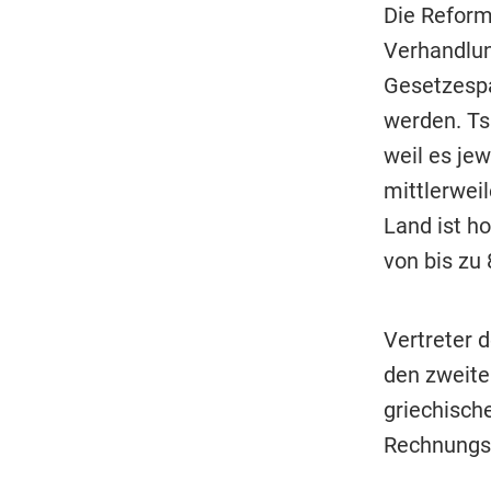
Die Refor
Verhandlun
Gesetzespa
werden. Tsi
weil es jew
mittlerwei
Land ist h
von bis zu 
Vertreter d
den zweiten
griechisch
Rechnungs