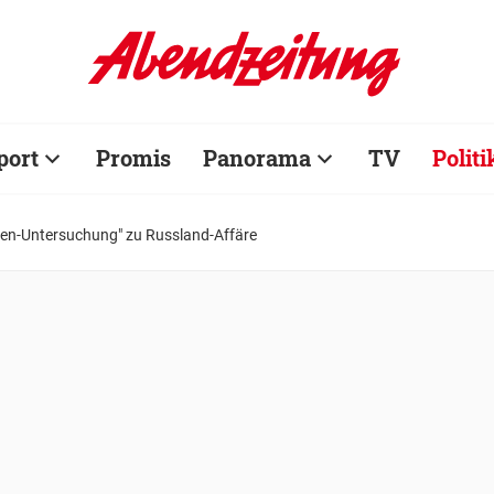
port
Promis
Panorama
TV
Politi
gen-Untersuchung" zu Russland-Affäre