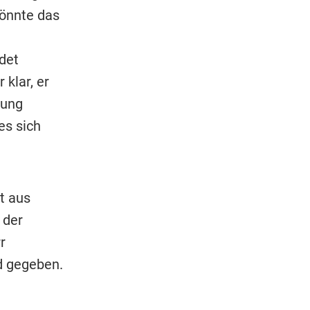
könnte das
det
klar, er
hung
es sich
t aus
 der
r
d gegeben.