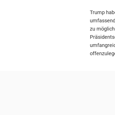
Trump habe
umfassend
zu möglic
Präsident
umfangreic
offenzuleg