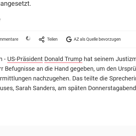
 angesetzt.
r
mmentare
Teilen
AZ als Quelle bevorzugen
n -
US-Präsident
Donald Trump
hat seinem Justizm
rr Befugnisse an die Hand gegeben, um den Urspr
rmittlungen nachzugehen. Das teilte die Sprecheri
ses, Sarah Sanders, am späten Donnerstagabend 