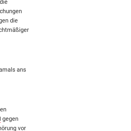
die
uchungen
gen die
echtmäßiger
damals ans
den
I
gegen
hörung vor