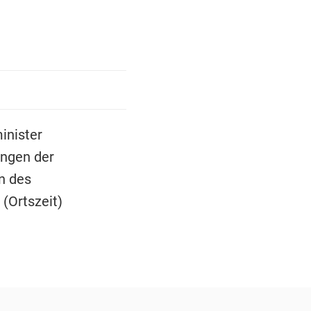
inister
üngen der
n des
(Ortszeit)