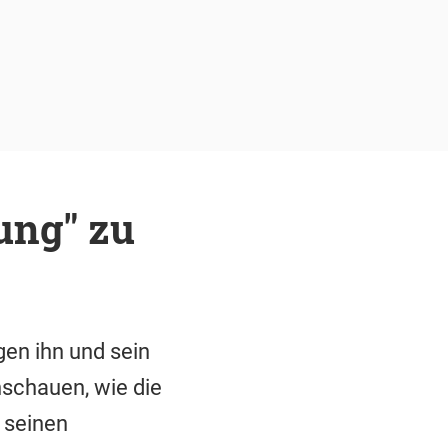
ung" zu
en ihn und sein
nschauen, wie die
 seinen