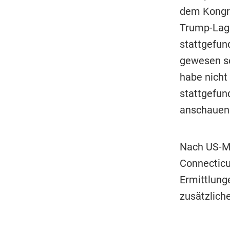
dem Kongre
Trump-Lage
stattgefund
gewesen se
habe nicht
stattgefun
anschauen
Nach US-Me
Connecticu
Ermittlung
zusätzlich