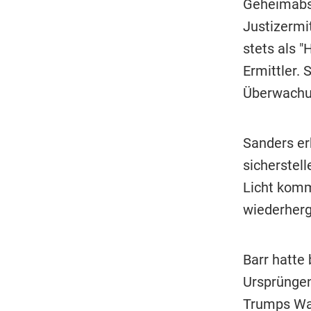
Geheimabsp
Justizermi
stets als 
Ermittler.
Überwachu
Sanders er
sicherstel
Licht komm
wiederherg
Barr hatte
Ursprüngen
Trumps Wah